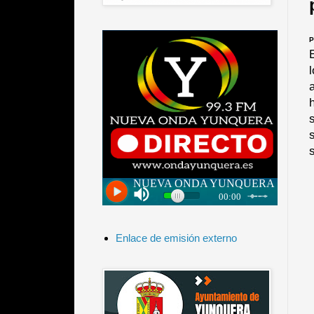
P
Enlace de emisión externo