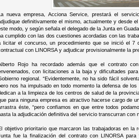
La nueva empresa, Acciona Service, prestará el servici
adjudique definitivamente el mismo, actualmente y desde el
este modo, y según señala el delegado de la Junta en Guadala
ha cumplido con las dos cuestiones acordadas con las trab
a licitar el concurso, un procedimiento que se inició el 7
contractual con LINORSA y adjudicar provisionalmente la pre
Alberto Rojo ha recordado además que el contrato co
envenenados, con licitaciones a la baja y dificultades para 
Gobierno regional. “Evidentemente, no ha sido fácil solvent
pero nos ha impulsado en todo momento la defensa de los i
dedican a la limpieza de los centros de salud de la provinci
que para ninguna empresa es atractivo hacerse cargo de un
arrastra éste, “pero confiamos en que entre todos podam
hasta la adjudicación definitiva del servicio transcurran con 
El objetivo prioritario que marcaron las trabajadoras en la
Junta fue la finalización del contrato con LINORSA para