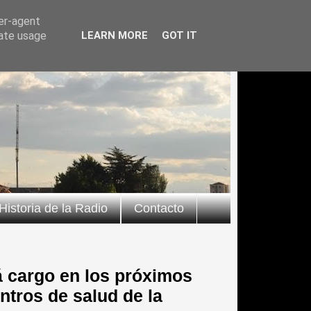
ser-agent
rate usage
LEARN MORE
GOT IT
Historia de la Radio
Contacto
 cargo en los próximos
entros de salud de la