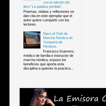
con la edición del
libro "La palabra perdida".
Poemas, relatos y reflexiones se
dan cita en este ejemplar que el
autor quiere compartir con los
lectores.
Nace el Club de
Marcha Nórdica de
Yunquera de
Henares.
Francisco Guerrero,
médico de familia e instructor de
marcha nórdica, expuso los
beneficios que aporta esta
disciplina a quienes la practica...