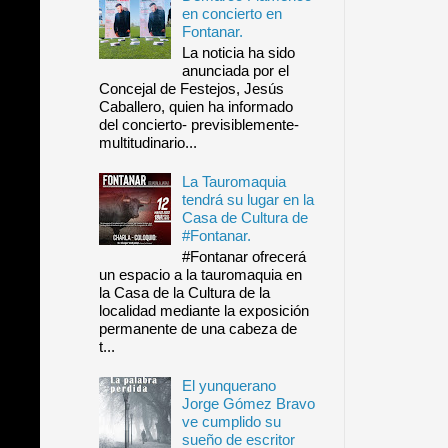
en concierto en
Fontanar.
La noticia ha sido
anunciada por el
Concejal de Festejos, Jesús
Caballero, quien ha informado
del concierto- previsiblemente-
multitudinario...
La Tauromaquia
tendrá su lugar en la
Casa de Cultura de
#Fontanar.
#Fontanar ofrecerá
un espacio a la tauromaquia en
la Casa de la Cultura de la
localidad mediante la exposición
permanente de una cabeza de
t...
El yunquerano
Jorge Gómez Bravo
ve cumplido su
sueño de escritor