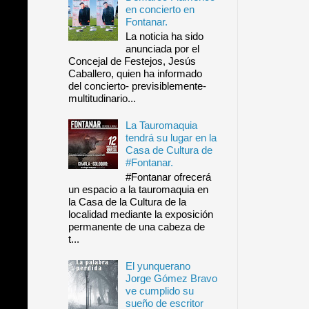
en concierto en
Fontanar.
La noticia ha sido
anunciada por el
Concejal de Festejos, Jesús
Caballero, quien ha informado
del concierto- previsiblemente-
multitudinario...
La Tauromaquia
tendrá su lugar en la
Casa de Cultura de
#Fontanar.
#Fontanar ofrecerá
un espacio a la tauromaquia en
la Casa de la Cultura de la
localidad mediante la exposición
permanente de una cabeza de
t...
El yunquerano
Jorge Gómez Bravo
ve cumplido su
sueño de escritor