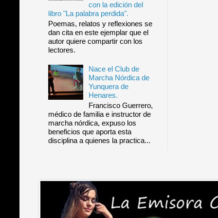
con la edición del
libro "La palabra perdida".
Poemas, relatos y reflexiones se
dan cita en este ejemplar que el
autor quiere compartir con los
lectores.
Nace el Club de
Marcha Nórdica de
Yunquera de
Henares.
Francisco Guerrero,
médico de familia e instructor de
marcha nórdica, expuso los
beneficios que aporta esta
disciplina a quienes la practica...