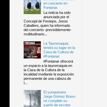
en concierto en
Fontanar.
La noticia ha sido
anunciada por el
Concejal de Festejos, Jesús
Caballero, quien ha informado
del concierto- previsiblemente-
multitudinario...
La Tauromaquia
tendrá su lugar en la
Casa de Cultura de
#Fontanar.
#Fontanar ofrecerá
un espacio a la tauromaquia en
la Casa de la Cultura de la
localidad mediante la exposición
permanente de una cabeza de
t...
El yunquerano
Jorge Gómez Bravo
ve cumplido su
sueño de escritor