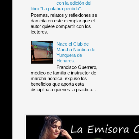
con la edición del
libro "La palabra perdida".
Poemas, relatos y reflexiones se
dan cita en este ejemplar que el
autor quiere compartir con los
lectores.
Nace el Club de
Marcha Nórdica de
Yunquera de
Henares.
Francisco Guerrero,
médico de familia e instructor de
marcha nórdica, expuso los
beneficios que aporta esta
disciplina a quienes la practica...