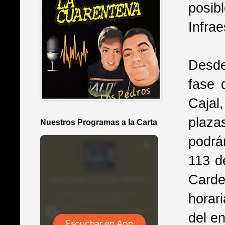
posib
Infrae
Desde
fase 
Cajal
plaza
Nuestros Programas a la Carta
podrá
113 de
Carde
horari
del e