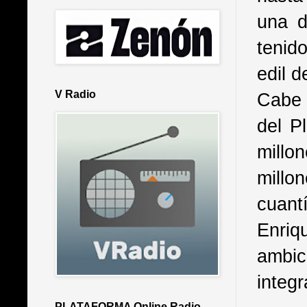
una d
tenid
edil d
V Radio
Cabe 
del P
millo
millo
cuant
Enri
ambic
integ
PLATAFORMA Online Radio