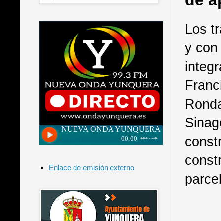
de a
Los tr
y con 
integr
Franc
Ronda
Sinag
constr
const
Enlace de emisión externo
parce