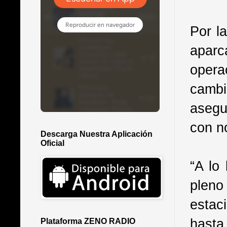
Por la
apar
opera
cambi
asegu
con n
Descarga Nuestra Aplicación
Oficial
“A lo
plen
estac
hasta
Plataforma ZENO RADIO