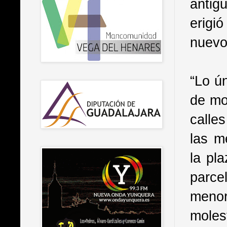
antig
erigi
nuevo
“Lo ú
de mob
calle
las m
la pl
parce
menor
moles