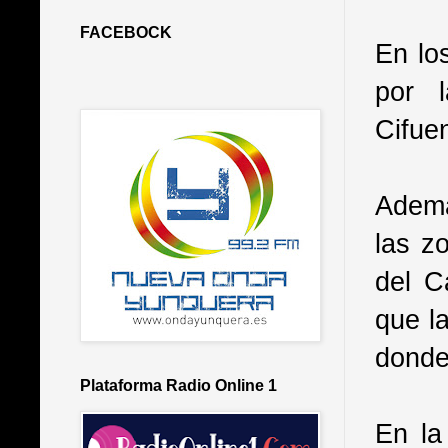
FACEBOCK
En lo
por l
Cifue
Ademá
las z
del C
que l
donde
Plataforma Radio Online 1
En la