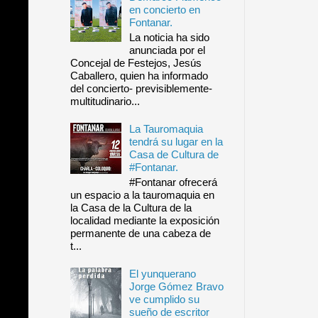
en concierto en
Fontanar.
La noticia ha sido
anunciada por el
Concejal de Festejos, Jesús
Caballero, quien ha informado
del concierto- previsiblemente-
multitudinario...
La Tauromaquia
tendrá su lugar en la
Casa de Cultura de
#Fontanar.
#Fontanar ofrecerá
un espacio a la tauromaquia en
la Casa de la Cultura de la
localidad mediante la exposición
permanente de una cabeza de
t...
El yunquerano
Jorge Gómez Bravo
ve cumplido su
sueño de escritor