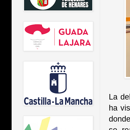
La de
ha vi
donde
se re