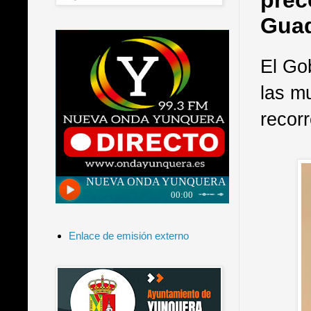
prec
Guad
El Go
las m
recorr
Enlace de emisión externo