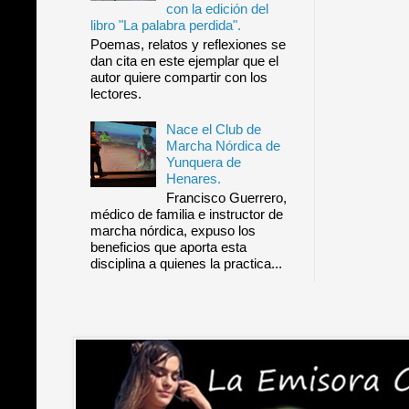
con la edición del
libro "La palabra perdida".
Poemas, relatos y reflexiones se
dan cita en este ejemplar que el
autor quiere compartir con los
lectores.
Nace el Club de
Marcha Nórdica de
Yunquera de
Henares.
Francisco Guerrero,
médico de familia e instructor de
marcha nórdica, expuso los
beneficios que aporta esta
disciplina a quienes la practica...