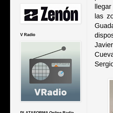
llega
las z
Guada
dispo
V Radio
Javie
Cueva
Sergi
PLATAFORMA Online Radio