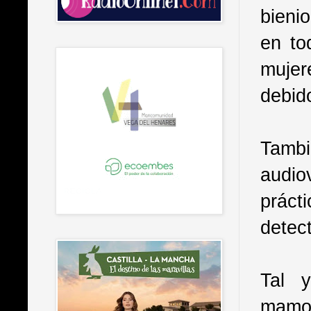
bieni
en to
mujer
debido
Tambi
audio
práct
detec
Tal 
mamo