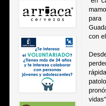
“en c
mamog
para 
Guada
con el
Desde
perde
rápid
pato
pronó
vidas”