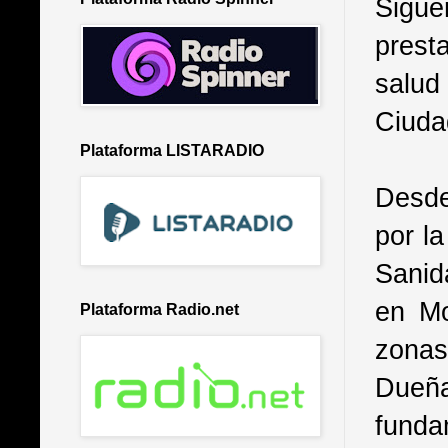
Sigüe
prest
salud 
Ciuda
Plataforma LISTARADIO
Desde
por l
Sanid
en Mo
Plataforma Radio.net
zonas
Dueñ
funda