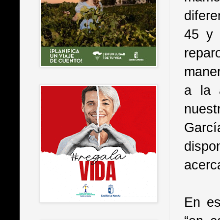
difer
45 y 
repar
maner
a la 
nuest
Garcí
dispo
acerc
En es