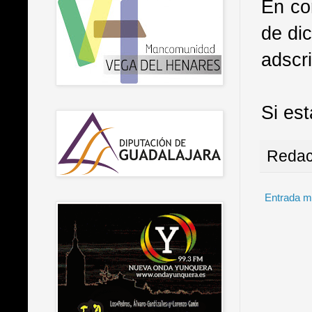
En co
de di
adscri
Si est
Redac
Entrada m