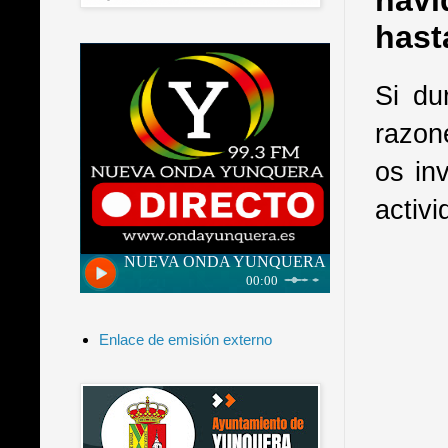
navi
hast
Si du
razon
os in
activi
Enlace de emisión externo