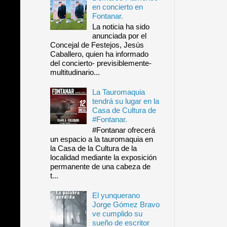
en concierto en
Fontanar.
La noticia ha sido
anunciada por el
Concejal de Festejos, Jesús
Caballero, quien ha informado
del concierto- previsiblemente-
multitudinario...
La Tauromaquia
tendrá su lugar en la
Casa de Cultura de
#Fontanar.
#Fontanar ofrecerá
un espacio a la tauromaquia en
la Casa de la Cultura de la
localidad mediante la exposición
permanente de una cabeza de
t...
El yunquerano
Jorge Gómez Bravo
ve cumplido su
sueño de escritor