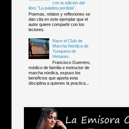
con la edición del
libro "La palabra perdida".
Poemas, relatos y reflexiones se
dan cita en este ejemplar que el
autor quiere compartir con los
lectores.
Nace el Club de
Marcha Nórdica de
Yunquera de
Henares.
Francisco Guerrero,
médico de familia e instructor de
marcha nórdica, expuso los
beneficios que aporta esta
disciplina a quienes la practica...