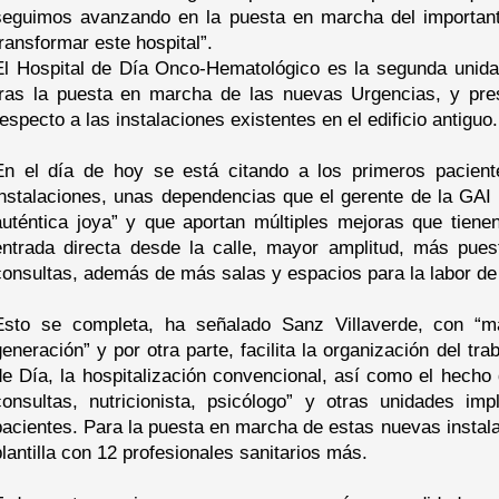
seguimos avanzando en la puesta en marcha del important
transformar este hospital”.
El Hospital de Día Onco-Hematológico es la segunda unidad
tras la puesta en marcha de las nuevas Urgencias, y pr
respecto a las instalaciones existentes en el edificio antiguo.
En el día de hoy se está citando a los primeros pacien
instalaciones, unas dependencias que el gerente de la GAI
auténtica joya” y que aportan múltiples mejoras que tiene
entrada directa desde la calle, mayor amplitud, más pu
consultas, además de más salas y espacios para la labor de 
Esto se completa, ha señalado Sanz Villaverde, con “m
generación” y por otra parte, facilita la organización del tr
de Día, la hospitalización convencional, así como el hecho
consultas, nutricionista, psicólogo” y otras unidades im
pacientes. Para la puesta en marcha de estas nuevas instal
plantilla con 12 profesionales sanitarios más.