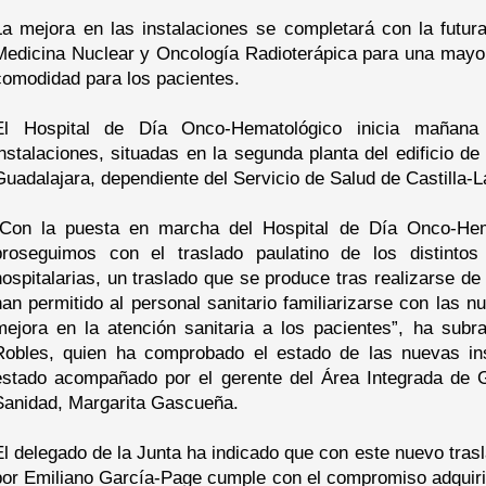
La mejora en las instalaciones se completará con la futur
Medicina Nuclear y Oncología Radioterápica para una mayor
comodidad para los pacientes.
El Hospital de Día Onco-Hematológico inicia mañana
instalaciones, situadas en la segunda planta del edificio de
Guadalajara, dependiente del Servicio de Salud de Castill
“Con la puesta en marcha del Hospital de Día Onco-Hema
proseguimos con el traslado paulatino de los distintos
hospitalarias, un traslado que se produce tras realizarse de
han permitido al personal sanitario familiarizarse con las
mejora en la atención sanitaria a los pacientes”, ha subr
Robles, quien ha comprobado el estado de las nuevas ins
estado acompañado por el gerente del Área Integrada de Gu
Sanidad, Margarita Gascueña.
El delegado de la Junta ha indicado que con este nuevo tras
por Emiliano García-Page cumple con el compromiso adquirid