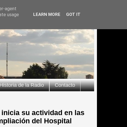
ser-agent
rate usage
LEARN MORE
GOT IT
Historia de la Radio
Contacto
nicia su actividad en las
mpliación del Hospital