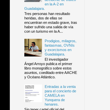
en la A-2 en
Guadalajara.
Tres personas han resultado
heridas, dos de ellas se
encuentran en estado grave, tras
haber sufrido una salida de vía
con un turismo en la A...
Prodigios, milagros,
fantasmas, OVNIs
y exorcismos en
Guadalajara.
El investigador
Ángel Arroyo publica el primer
libro monográfico sobre estos
asuntos, coeditado entre AACHE
y Océano Atlántico.
Entradas a la venta
para el concierto de
CAMELA en
Yunquera de
henares.
Sin tener cartel oficial del