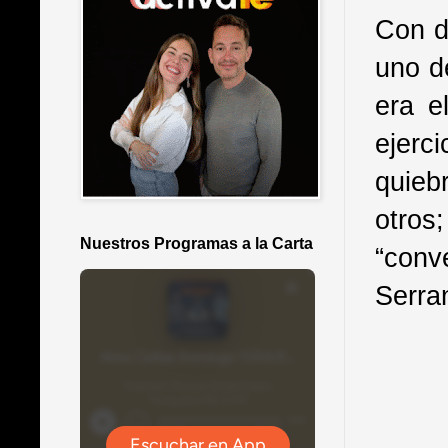
Con d
uno d
era e
ejerc
quieb
otro
Nuestros Programas a la Carta
“conv
Serra