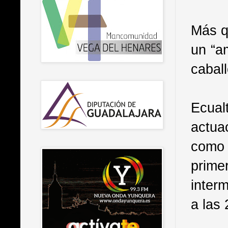
Más q
un “a
caball
Ecua
actua
como 
prime
inter
a las 