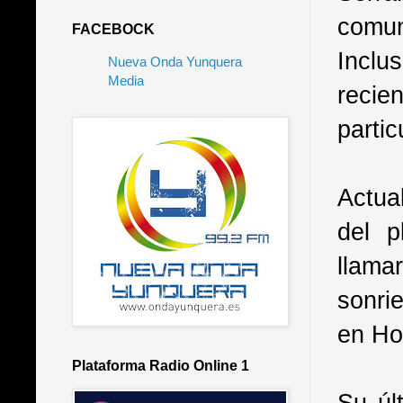
comun
FACEBOCK
Inclu
Nueva Onda Yunquera
Media
recie
partic
Actua
del p
llama
sonri
en Ho
Plataforma Radio Online 1
Su úl