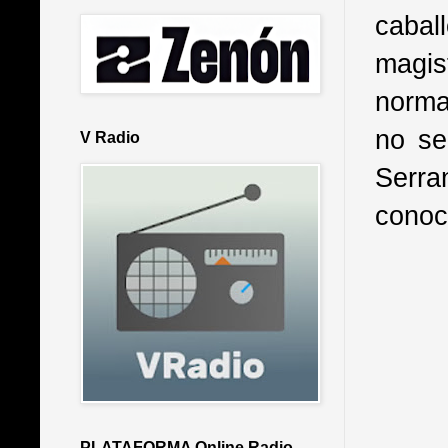
cabal
magis
norma
no se
V Radio
Serra
conoc
PLATAFORMA Online Radio