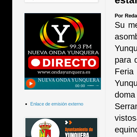
esta
Por Reda
Su me
asomb
Yunqu
para q
Feria
Yunqu
doma 
Enlace de emisión externo
Serra
visto
equin