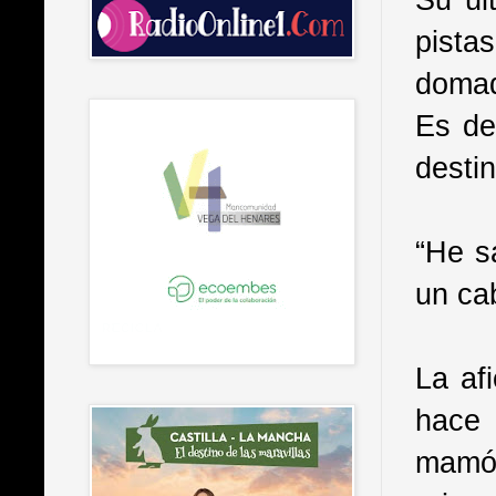
pista
domad
Es de
desti
“He s
un cab
La af
hace 
mamó 