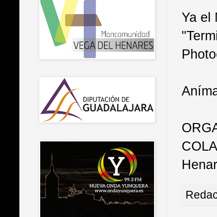
Ya el
"Term
Photoc
Anímat
ORGAN
COLAB
Henare
Redac