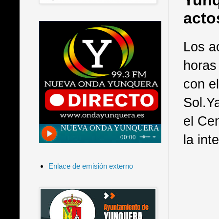
Yunq
acto
Los a
horas 
con el
Sol.Ya
el Ce
la int
Enlace de emisión externo