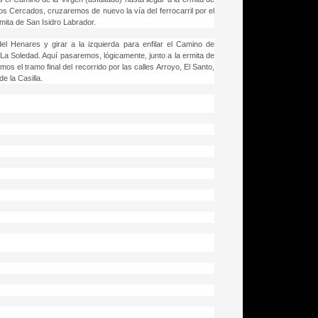
s Cercados, cruzaremos de nuevo la vía del ferrocarril por el
ita de San Isidro Labrador.
del Henares y girar a la izquierda para enfilar el Camino de
e La Soledad. Aquí pasaremos, lógicamente, junto a la ermita de
s el tramo final del recorrido por las calles Arroyo, El Santo,
e la Casilla.