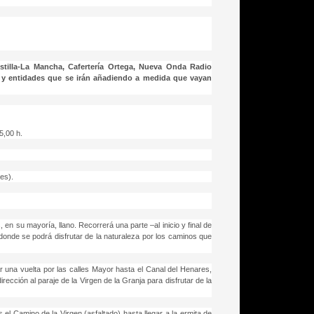
astilla-La Mancha, Cafertería Ortega, Nueva Onda Radio
s y entidades que se irán añadiendo a medida que vayan
5,00 h.
tes).
 en su mayoría, llano. Recorrerá una parte –al inicio y final de
, donde se podrá disfrutar de la naturaleza por los caminos que
ar una vuelta por las calles Mayor hasta el Canal del Henares,
rección al paraje de la Virgen de la Granja para disfrutar de la
el Camino de la Virgen (asfaltado) hasta llegar a la ermita de