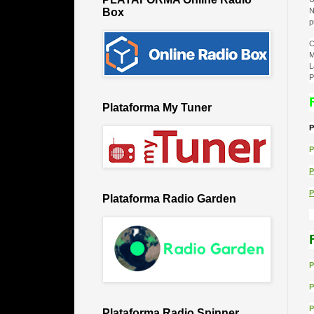
N
Box
p
C
M
L
P
Plataforma My Tuner
P
P
P
P
Plataforma Radio Garden
P
P
P
Plataforma Radio Spinner