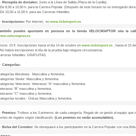
►
Recogida de dorsales:
Junto a la Línea de Salida (Plaza de la Casilla).
 De 8,00 a 10,00 h. para la Carrera Popular. (Después de este horario no se entregarán dors
 De 10,00 a 11,00 h. para las Carreras Infantiles.
►
Inscripciones:
Por internet, en
www.ticketsport.es
ambién puedes apuntarte en persona en la tienda VELOCIRAPTOR sita la calle
ww.velociraptor.es
recio: 10 €. Inscripciones hasta el día 14 de octubre en
www.ticketsport.es
, hasta el 15 d
 No habrá inscripciones el día de la prueba bajo ninguna circunstancia.
arreras Infantiles: GRATUITAS.
►
Categorías:
ategorías Absolutas: Masculina y femenina.
ategorías Senior: Masculina y femenina.
ategorías Veteranos: Veteranos “A” masculina y femenina.
eteranos “B” masculina y femenina.
eteranos “C” masculina y femenina.
ategorías locales: Únicas Masculina y femenina.
►
Premios:
Trofeos a los 3 primeros de cada categoría. Regalo de un jamón al equipo que c
orteo de regalos según clasificación.
(Los premios no serán acumulables).
►
Bolsa del Corredor:
Se obsequiará a los participantes en la Carrera Popular con una Bols