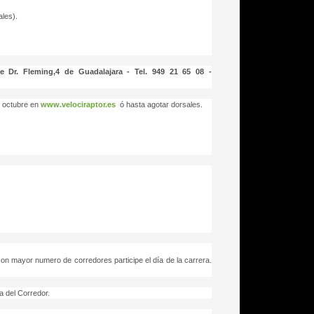
ales).
 Dr. Fleming,4 de Guadalajara - Tel. 949 21 65 08 -
e octubre en
www.velociraptor.es
ó hasta agotar dorsales.
on mayor numero de corredores participe el día de la carrera.
a del Corredor.