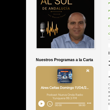
P
P
P
C
Nuestros Programas a la Carta
►
►
►
C
C
B
A
I
E