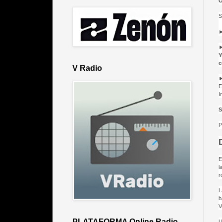
S
Y
c
V Radio
E
I
S
P
E
l
r
L
b
V
PLATAFORMA Online Radio
U