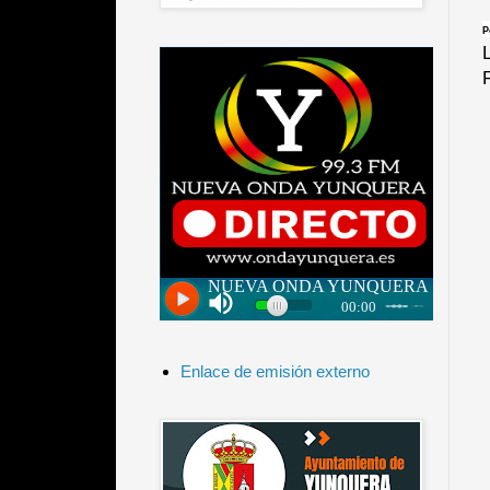
P
Enlace de emisión externo