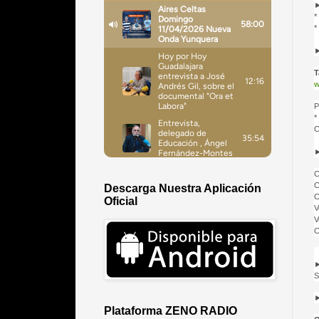
*
*
T
w
P
*
C
C
C
Descarga Nuestra Aplicación
C
Oficial
V
V
C
S
Plataforma ZENO RADIO