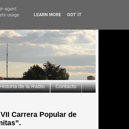
ser-agent
rate usage
LEARN MORE
GOT IT
Historia de la Radio
Contacto
 VII Carrera Popular de
itas”.