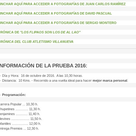
INCHAR AQUÍ PARA ACCEDER A FOTOGRAFÍAS DE JUAN CARLOS RAMÍREZ
INCHAR AQUÍ PARA ACCEDER A FOTOGRAFÍAS DE DAVID PASCUAL
INCHAR AQUÍ PARA ACCEDER A FOTOGRAFÍAS DE SERGIO MONTERO
CRÓNICA DE
"LOS FLIPAOS SON LOS DE AL LAO"
RÓNICA DEL CLUB ATLETISMO VILLANUEVA
INFORMACIÓN DE LA PRUEBA 2016:
 Día y Hora: 16 de octubre de 2016. A las 10,30 horas.
 Distancia: 10 Kms. - Recorrido a una vuelta ideal para hacer
mejor marca personal
.
 Programación:
arrera Popular ... 10,30 h.
hupetines .............. 11,30 h.
enjamines ............. 11,40 h.
levines .................... 11,50 h.
nfantiles .................. 12,00 h.
ntrega Premios ... 12,30 h.