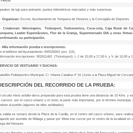
OTROS:
peaker de lujo para animarte, puntos kilométricos marcados y más sorpresas.
►
Organizan:
Excmo. Ayuntamiento de Yunquera de Henares y la Concejalía de Deportes.
►
Colaboran: Velociraptor, Tickesport, Todoeventos, Coca-cola, Caja Rural de C
unquera, Leader Espectáculos, Flor de la Granja, Supermercado DIA y otras firma
onfirmando su participación.
►
Más información prueba e inscripciones:
n el teléfono del Ayuntamiento: 949330001 (ext. 115).
nformación inscripciones: 902611462 (Ticketsport). L-J de 10,00 a 17,00 h. y V. de 10,00 a 1
ERVICIO DE VESTUARIO Y DUCHAS:
abellón Polideportivo Municipal: C/. Infanta Catalina nº 16 (Junto a la Plaza Miguel de Cervan
DESCRIPCIÓN DEL RECORRIDO DE LA PRUEBA:
l circuito mixto asfalto-tierra preparado para esta prueba tiene una distancia de 10 Kms. y es,
a carrera- por el casco urbano y el resto, la parte más importante, por el término municipal
odean al pueblo (algunos de ellos asfaltados).
a salida se tomará desde la Plaza de la Casilla, en el centro del casco urbano, para realiz
ajando por avenida de Málaga y pasar por Meta tras curzar por el centro de la localidad en di
ega del Henares.
na vez llegados a este punto, cruzaremos por debajo de la línea del ferrocarril y cogeremos 