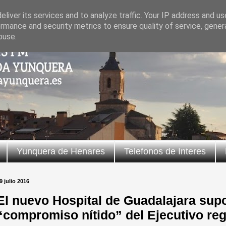
liver its services and to analyze traffic. Your IP address and u
rmance and security metrics to ensure quality of service, gene
buse.
Yunquera de Henares
Telefonos de Interes
9 julio 2016
El nuevo Hospital de Guadalajara sup
“compromiso nítido” del Ejecutivo reg