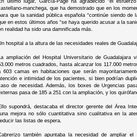
En último lugar, García-Page ha agradecido “el esfuerzo
castellano-manchega, que ha demostrado que en los moment
para que la sanidad pública española “continúe siendo de 
que en estos últimos años “se haya querido acusar a la sanid
en realidad ha sido una damnificada más.
Un hospital a la altura de las necesidades reales de Guadala
La ampliación del Hospital Universitario de Guadalajara vi
53.000 metros cuadrados, hasta alcanzar los 117.000 metro
a 603 camas en habitaciones que serán mayoritariamente 
atención e intimidad de los pacientes, si bien podrían dup
caso de necesidad. Además, los boxes de Urgencias pasa
externas pasa de 185 a 251 con la ampliación, y los quirófan
Ello supondrá, destacaba el director gerente del Área Int
“una mejora no sólo cuantitativa sino cualitativa en la at
reducir las listas de espera.
Cabrerizo también apuntaba la necesidad de ampliar el 