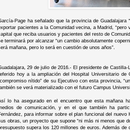
García-Page ha señalado que la provincia de Guadalajara “
exportar pacientes a la Comunidad vecina, a Madrid, “pero 
capital que reciba usuarios y pacientes del resto de Comun
se terminará por alcanzar “un cambio absolutamente coperni
será mañana, pero lo será en cuestión de unos años”.
Guadalajara, 29 de julio de 2016.- El presidente de Castill
referido hoy a la ampliación del Hospital Universitario d
“compromiso nítido” de su Ejecutivo con esta provincia, 
también se verá materializado con el futuro Campus Universit
Así lo ha asegurado en el encuentro que esta mañana ha
medios de comunicación, y en el que también ha partic
Fernández, para informar sobre el plan funcional del nuevo H
sus obras, un proyecto que supone “ni más ni menos que dob
presupuesto supera los 120 millones de euros. Además de du