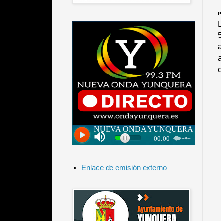
P
Enlace de emisión externo