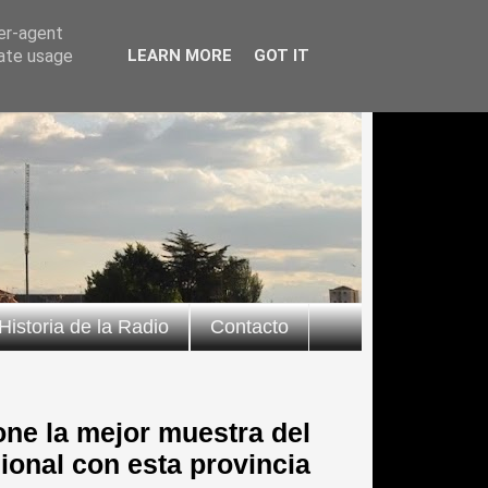
ser-agent
rate usage
LEARN MORE
GOT IT
Historia de la Radio
Contacto
one la mejor muestra del
ional con esta provincia