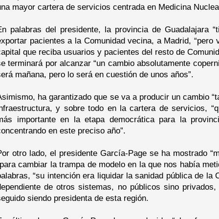
una mayor cartera de servicios centrada en Medicina Nuclear
En palabras del presidente, la provincia de Guadalajara “
exportar pacientes a la Comunidad vecina, a Madrid, “pero 
capital que reciba usuarios y pacientes del resto de Comun
se terminará por alcanzar “un cambio absolutamente coperni
será mañana, pero lo será en cuestión de unos años”.
Asimismo, ha garantizado que se va a producir un cambio “ta
infraestructura, y sobre todo en la cartera de servicios,
más importante en la etapa democrática para la provinc
concentrando en este preciso año”.
Por otro lado, el presidente García-Page se ha mostrado “m
“para cambiar la trampa de modelo en la que nos había met
palabras, “su intención era liquidar la sanidad pública de 
dependiente de otros sistemas, no públicos sino privados,
seguido siendo presidenta de esta región.