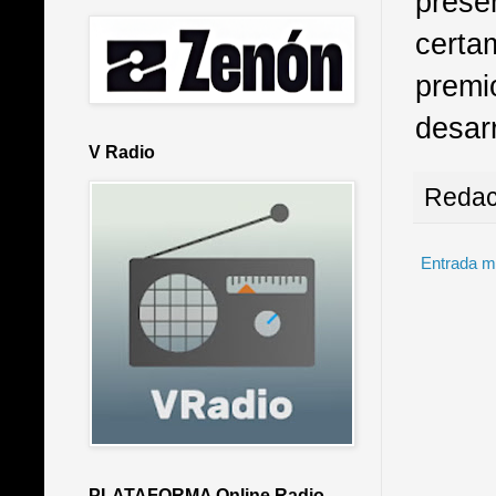
prese
certa
premi
desarr
V Radio
Redac
Entrada m
PLATAFORMA Online Radio