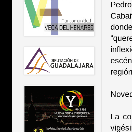
Pedro
Cabañ
dond
“quer
infle
escén
región
Noved
La co
vigé