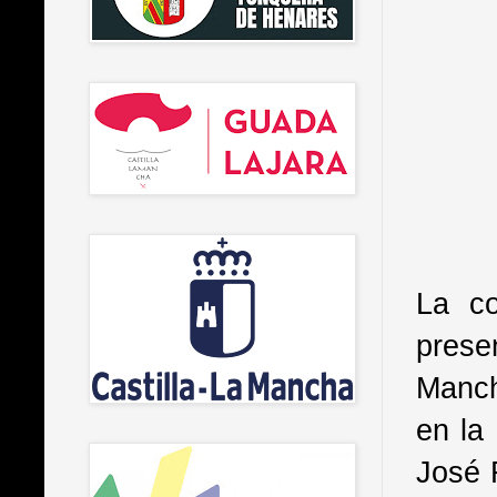
La co
prese
Manch
en la
José 