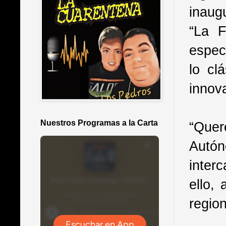
inaug
“La F
espec
lo cl
innova
Nuestros Programas a la Carta
“Que
Autón
inter
ello,
regio