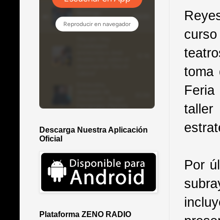
Reyes
curso
teatr
toma 
Feria
talle
estrat
Descarga Nuestra Aplicación
Oficial
Por ú
subra
inclu
Plataforma ZENO RADIO