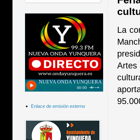
Feri
cultu
La co
Manch
presi
Artes
cultur
aport
95.00
Enlace de emisión externo