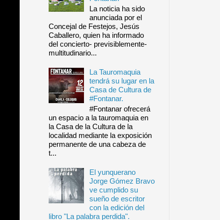
La noticia ha sido
anunciada por el
Concejal de Festejos, Jesús
Caballero, quien ha informado
del concierto- previsiblemente-
multitudinario...
La Tauromaquia
tendrá su lugar en la
Casa de Cultura de
#Fontanar.
#Fontanar ofrecerá
un espacio a la tauromaquia en
la Casa de la Cultura de la
localidad mediante la exposición
permanente de una cabeza de
t...
El yunquerano
Jorge Gómez Bravo
ve cumplido su
sueño de escritor
con la edición del
libro "La palabra perdida".