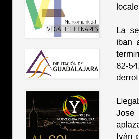
local
La se
iban 
termi
82-54
derrot
Llega
Jose 
aplaz
Iván 