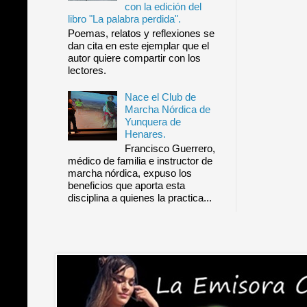
con la edición del
libro "La palabra perdida".
Poemas, relatos y reflexiones se
dan cita en este ejemplar que el
autor quiere compartir con los
lectores.
Nace el Club de
Marcha Nórdica de
Yunquera de
Henares.
Francisco Guerrero,
médico de familia e instructor de
marcha nórdica, expuso los
beneficios que aporta esta
disciplina a quienes la practica...