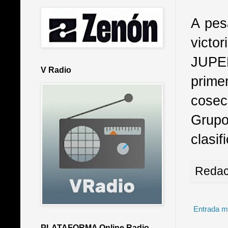
A pes
victo
JUPER
V Radio
prime
cosec
Grupo
clasi
Redac
Entrada m
PLATAFORMA Online Radio