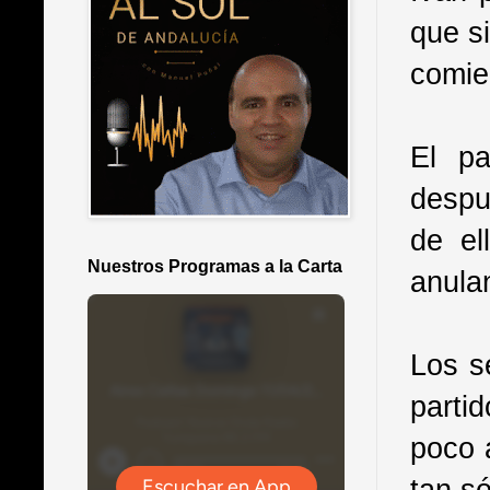
que s
comie
El p
despu
de el
Nuestros Programas a la Carta
anula
Los s
parti
poco 
tan só