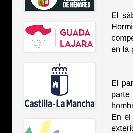
El sá
Hormi
compe
en la 
El pa
parte
hombr
En el
exter