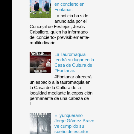
en concierto en
Fontanar.
La noticia ha sido
anunciada por el
Concejal de Festejos, Jesús
Caballero, quien ha informado
del concierto- previsiblemente-
multitudinario...
La Tauromaquia
tendrá su lugar en la
Casa de Cultura de
#Fontanar.
#Fontanar ofrecerá
un espacio a la tauromaquia en
la Casa de la Cultura de la
localidad mediante la exposición
permanente de una cabeza de
t...
El yunquerano
Jorge Gómez Bravo
ve cumplido su
sueño de escritor