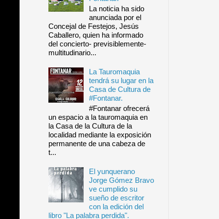
La noticia ha sido
anunciada por el
Concejal de Festejos, Jesús
Caballero, quien ha informado
del concierto- previsiblemente-
multitudinario...
La Tauromaquia
tendrá su lugar en la
Casa de Cultura de
#Fontanar.
#Fontanar ofrecerá
un espacio a la tauromaquia en
la Casa de la Cultura de la
localidad mediante la exposición
permanente de una cabeza de
t...
El yunquerano
Jorge Gómez Bravo
ve cumplido su
sueño de escritor
con la edición del
libro "La palabra perdida".