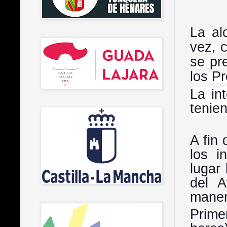
La al
vez, 
se pr
los P
La in
tenie
A fin
los i
lugar
del A
maner
Prime