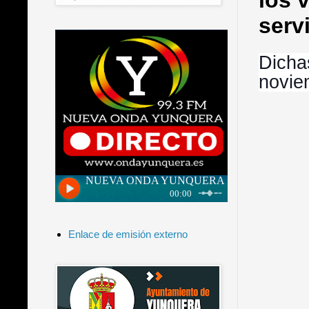
los 
serv
Dicha
novie
Enlace de emisión externo