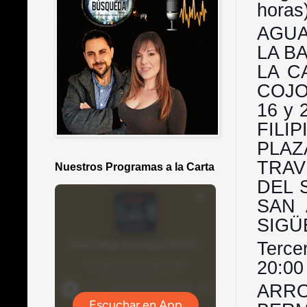
horas)
AGUAD
LA B
LA C
COJOS
16 y
FILI
PLA
TRAV
Nuestros Programas a la Carta
DEL S
SAN 
SIGÜ
Terce
20:00 
ARRO