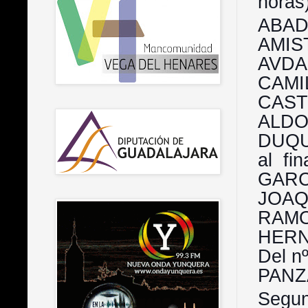
horas)
ABAD
AMIS
AVDA
CAMI
CAST
ALDO
DUQU
al f
GARC
JOA
RAMO
HERN
Del n
PANZ
Segun