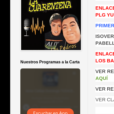
ENLACE
PLG Y
PRIMER
ISOVER
PABELL
ENLACE
LOS B
Nuestros Programas a la Carta
VER RE
AQUÍ
VER RE
VER CL