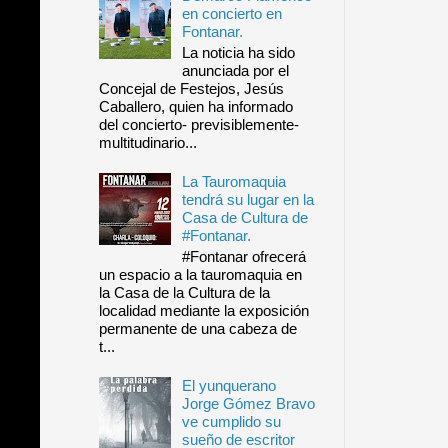
en concierto en
Fontanar.
La noticia ha sido
anunciada por el
Concejal de Festejos, Jesús
Caballero, quien ha informado
del concierto- previsiblemente-
multitudinario...
La Tauromaquia
tendrá su lugar en la
Casa de Cultura de
#Fontanar.
#Fontanar ofrecerá
un espacio a la tauromaquia en
la Casa de la Cultura de la
localidad mediante la exposición
permanente de una cabeza de
t...
El yunquerano
Jorge Gómez Bravo
ve cumplido su
sueño de escritor