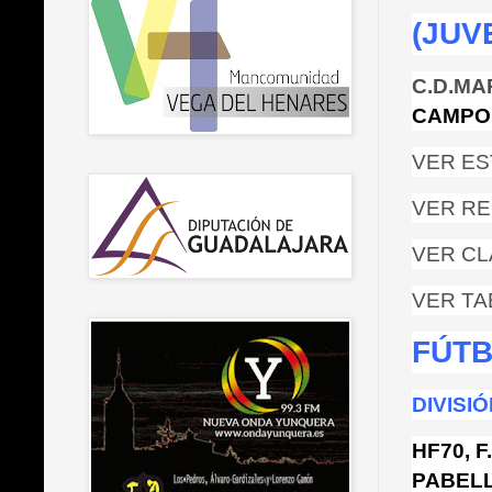
(JUV
C.D.M
CAMPO:
VER ES
VER RE
VER CL
VER TA
FÚTB
DIVISI
HF70, F
PABEL