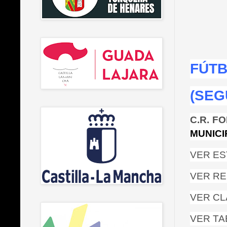
FÚT
(SEG
C.R. F
MUNICI
VER ES
VER RE
VER CL
VER TA