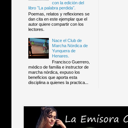
con la edición del
libro "La palabra perdida".
Poemas, relatos y reflexiones se
dan cita en este ejemplar que el
autor quiere compartir con los
lectores.
Nace el Club de
Marcha Nórdica de
Yunquera de
Henares.
Francisco Guerrero,
médico de familia e instructor de
marcha nórdica, expuso los
beneficios que aporta esta
disciplina a quienes la practica...