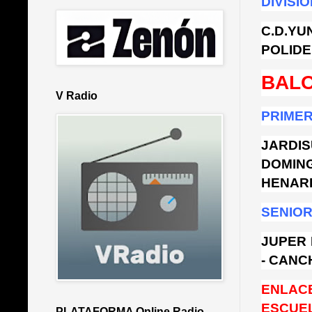
DIVISI
C.D.Y
POLIDE
BAL
V Radio
PRIMER
JARDI
DOMING
HENAR
SENIOR
JUPER 
- CANC
ENLAC
ESCUE
PLATAFORMA Online Radio