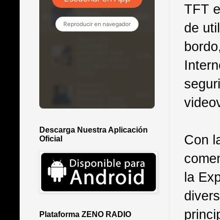
TFT en
de uti
bordo
Intern
segur
videov
Descarga Nuestra Aplicación
Con l
Oficial
comen
la Exp
diver
princi
Plataforma ZENO RADIO