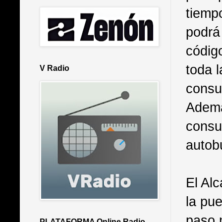
tiemp
podrá 
códig
toda l
V Radio
consu
Ademá
consu
autob
El Al
la pu
paso 
PLATAFORMA Online Radio