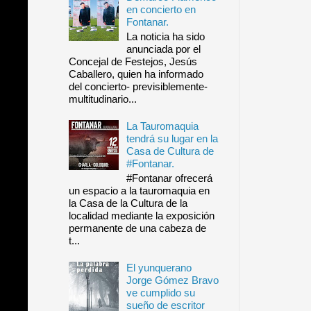
en concierto en
Fontanar.
La noticia ha sido
anunciada por el
Concejal de Festejos, Jesús
Caballero, quien ha informado
del concierto- previsiblemente-
multitudinario...
La Tauromaquia
tendrá su lugar en la
Casa de Cultura de
#Fontanar.
#Fontanar ofrecerá
un espacio a la tauromaquia en
la Casa de la Cultura de la
localidad mediante la exposición
permanente de una cabeza de
t...
El yunquerano
Jorge Gómez Bravo
ve cumplido su
sueño de escritor