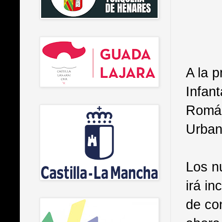
A la p
Infant
Román
Urban
Los n
irá i
de co