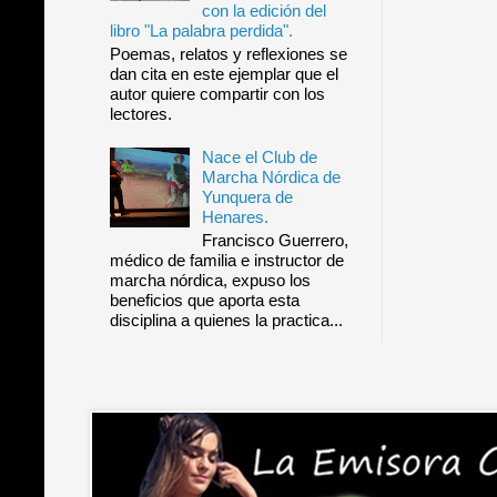
con la edición del
libro "La palabra perdida".
Poemas, relatos y reflexiones se
dan cita en este ejemplar que el
autor quiere compartir con los
lectores.
Nace el Club de
Marcha Nórdica de
Yunquera de
Henares.
Francisco Guerrero,
médico de familia e instructor de
marcha nórdica, expuso los
beneficios que aporta esta
disciplina a quienes la practica...