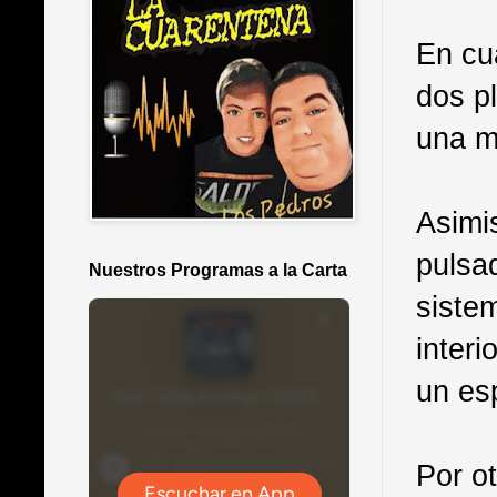
En cu
dos p
una m
Asimi
pulsa
Nuestros Programas a la Carta
siste
inter
un esp
Por ot