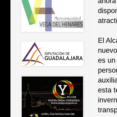
ahora 
dispo
atract
El Alc
nuevo
es un
perso
auxil
esta 
inver
trans