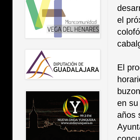
desar
el pr
colofó
cabal
El pr
horari
buzon
en su
años s
Ayunt
concu