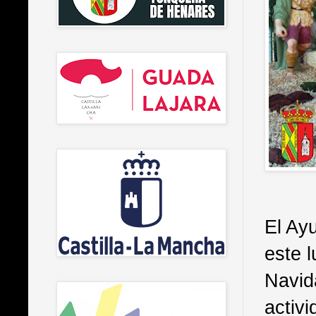
El Ay
este 
Navid
activi