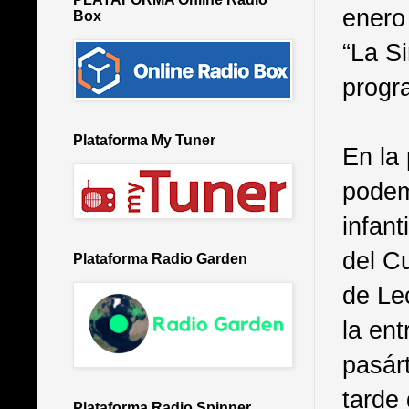
enero
Box
“La S
progr
Plataforma My Tuner
En la
podem
infant
del C
Plataforma Radio Garden
de Lec
la ent
pasár
tarde 
Plataforma Radio Spinner