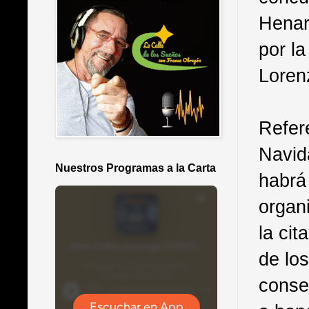
Henar
por l
Loren
Refere
Navid
Nuestros Programas a la Carta
habrá
organ
la cit
de lo
consec