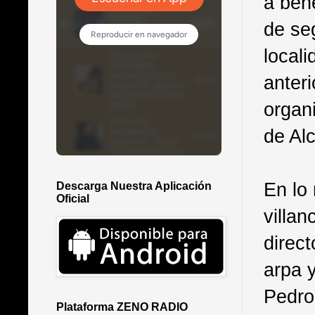
a ben
de se
local
anteri
organi
de Al
En lo
Descarga Nuestra Aplicación
Oficial
villan
direc
arpa y
Pedro
Plataforma ZENO RADIO