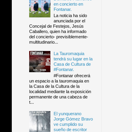
en concierto en
Fontanar.
La noticia ha sido
anunciada por el
Concejal de Festejos, Jesús
Caballero, quien ha informado
del concierto- previsiblemente-
multitudinario...
La Tauromaquia
tendrá su lugar en la
Casa de Cultura de
#Fontanar.
#Fontanar ofrecerá
un espacio a la tauromaquia en
la Casa de la Cultura de la
localidad mediante la exposición
permanente de una cabeza de
t...
El yunquerano
Jorge Gómez Bravo
ve cumplido su
sueño de escritor