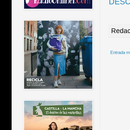
DESC
Redac
Entrada m