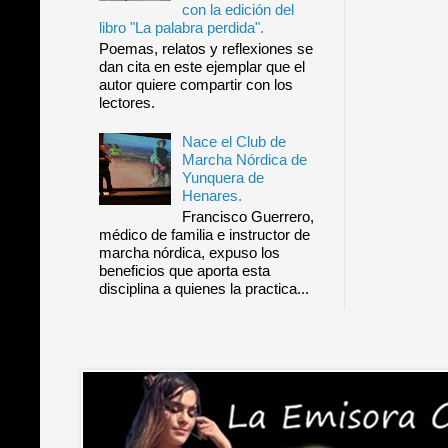
con la edición del
libro "La palabra perdida".
Poemas, relatos y reflexiones se
dan cita en este ejemplar que el
autor quiere compartir con los
lectores.
Nace el Club de
Marcha Nórdica de
Yunquera de
Henares.
Francisco Guerrero,
médico de familia e instructor de
marcha nórdica, expuso los
beneficios que aporta esta
disciplina a quienes la practica...