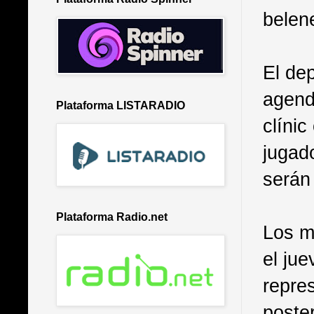
belen
El dep
agend
Plataforma LISTARADIO
clíni
jugado
serán
Plataforma Radio.net
Los m
el jue
repre
poste