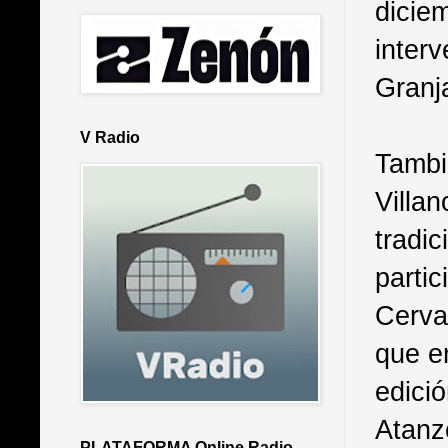
dicie
inter
Granj
V Radio
Tambi
Villa
tradi
partic
Cervan
que e
edici
Atanzó
PLATAFORMA Online Radio