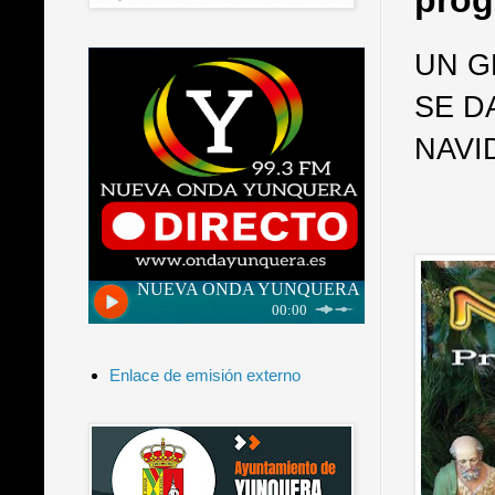
prog
UN G
SE D
NAVI
Enlace de emisión externo