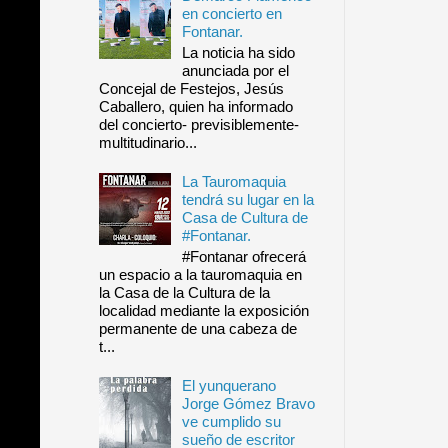
en concierto en
Fontanar.
La noticia ha sido
anunciada por el
Concejal de Festejos, Jesús
Caballero, quien ha informado
del concierto- previsiblemente-
multitudinario...
La Tauromaquia
tendrá su lugar en la
Casa de Cultura de
#Fontanar.
#Fontanar ofrecerá
un espacio a la tauromaquia en
la Casa de la Cultura de la
localidad mediante la exposición
permanente de una cabeza de
t...
El yunquerano
Jorge Gómez Bravo
ve cumplido su
sueño de escritor