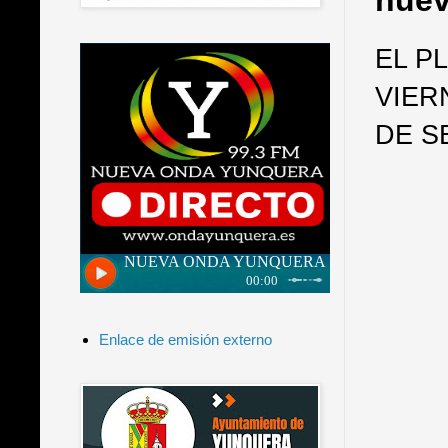
nuev
EL P
VIER
DE S
Enlace de emisión externo