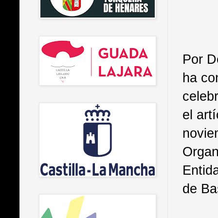
Por D
ha co
celeb
el ar
novie
Organ
Entida
de Ba