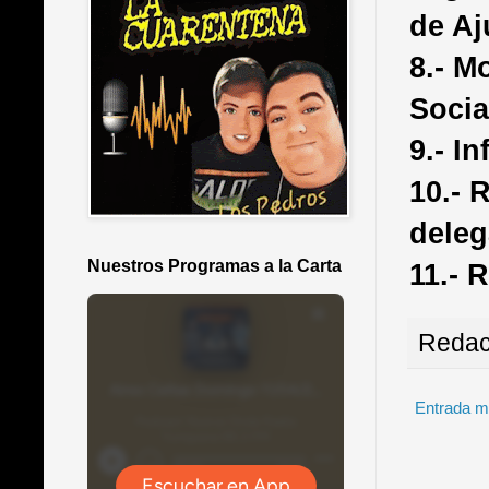
de Aj
8.- M
Socia
9.- I
10.- 
deleg
Nuestros Programas a la Carta
11.- 
Redac
Entrada m