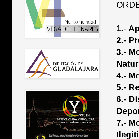
ORDE
1.- A
2.- P
3.- M
Natur
4.- M
5.- R
6.- D
Depor
7.- M
Ilegi