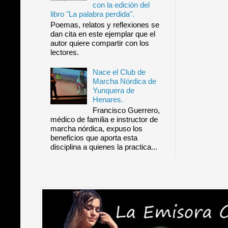
con la edición del
libro "La palabra perdida".
Poemas, relatos y reflexiones se
dan cita en este ejemplar que el
autor quiere compartir con los
lectores.
Nace el Club de
Marcha Nórdica de
Yunquera de
Henares.
Francisco Guerrero,
médico de familia e instructor de
marcha nórdica, expuso los
beneficios que aporta esta
disciplina a quienes la practica...