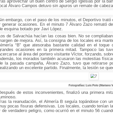
tras aprovechar un buen centro de Sergio Iglesias por la ba
local Álvaro Campos detuvo sin apuros un remate de cabeza 
Sin embargo, con el paso de los minutos, el Deportivo trató 
y generar ocasiones. En el minuto 7 Álvaro Zazo remató d
de esquina botado por Javi López.
Los de Salvachúa hacían las cosas bien. No se compliaba
margen de mejora. Así, la consigna de los locales era mant
Almería “B” que atesoraba bastante calidad en el toque 
grandes ocasiones en la primera mitad. Tampoco las tuvo
acercarse al área del portero visitante Víctor, forzando, sobr
Además, los morados también acusaron las molestias físicas.
de la pasada campaña, Álvaro Zazo, tuvo que retirarse p
realizando un excelente partido. Finalmente, la lesión se que
Fotografías: Luis Polo (Mariano V
Después de estos inconvenientes, finalizó una primera mit
luminoso.
Tras la reanudación, el Almería B seguía topándose con u
muy pocas fisuras defensivas. Los locales, cuando tenían l
y de verdadero peligro, como ocurrió en el minuto 56 cuand