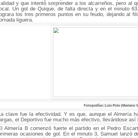
calidad y que intentó sorprender a los alcarreños, pero al qu
local. Un gol de Quique, de falta directa y en el minuto 63
lograra los tres primeros puntos en su feudo, dejando al fil
jornada liguera.
Fotografías: Luis Polo (Mariano V
La clave fue la efectividad. Y es que, aunque el Almería 
largas, el Deportivo fue mucho más efectivo, llevándose así l
El Almería B comenzó fuerte el partido en el Pedro Escart
primeras ocasiones de gol. En el minuto 3, Samuel lanzó de