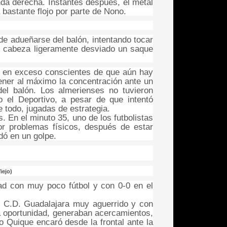
nda derecha. Instantes después, el metal
bastante flojo por parte de Nono.
de adueñarse del balón, intentando tocar
e cabeza ligeramente desviado un saque
n en exceso conscientes de que aún hay
ener al máximo la concentración ante un
del balón. Los almerienses no tuvieron
 el Deportivo, a pesar de que intentó
e todo, jugadas de estrategia.
 En el minuto 35, uno de los futbolistas
or problemas físicos, después de estar
dó en un golpe.
iejo)
ad con muy poco fútbol y con 0-0 en el
n C.D. Guadalajara muy aguerrido y con
a oportunidad, generaban acercamientos,
o Quique encaró desde la frontal ante la