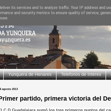
liver its services and to analyze traffic. Your IP address and u
rmance and security metrics to ensure quality of service, gene
buse.
Yunquera de Henares
Telefonos de Interes
6 agosto 2013
Primer partido, primera victoria del D
El C.D.Guadalajara sumó los tres primeros puntos del c