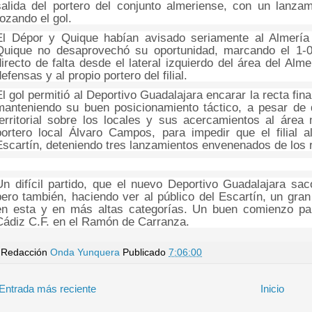
salida del portero del conjunto almeriense, con un lanzam
rozando el gol.
El Dépor y Quique habían avisado seriamente al Almería 
Quique no desaprovechó su oportunidad, marcando el 1-0
directo de falta desde el lateral izquierdo del área del Alm
efensas y al propio portero del filial.
El gol permitió al Deportivo Guadalajara encarar la recta fin
manteniendo su buen posicionamiento táctico, a pesar de q
territorial sobre los locales y sus acercamientos al área
portero local Álvaro Campos, para impedir que el filial 
Escartín, deteniendo tres lanzamientos envenenados de los r
Un difícil partido, que el nuevo Deportivo Guadalajara sac
pero también, haciendo ver al público del Escartín, un gra
en esta y en más altas categorías. Un buen comienzo par
Cádiz C.F. en el Ramón de Carranza.
Redacción
Onda Yunquera
Publicado
7:06:00
Entrada más reciente
Inicio