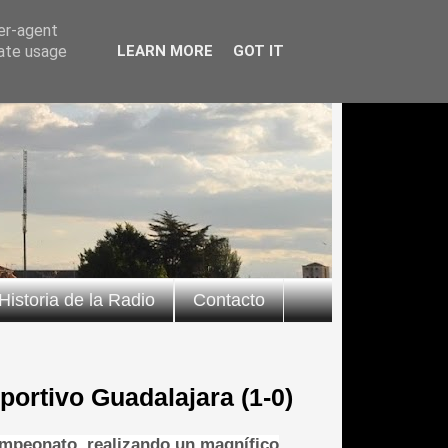
ser-agent
rate usage
LEARN MORE
GOT IT
Historia de la Radio
Contacto
eportivo Guadalajara (1-0)
ampeonato, realizando un magnífico