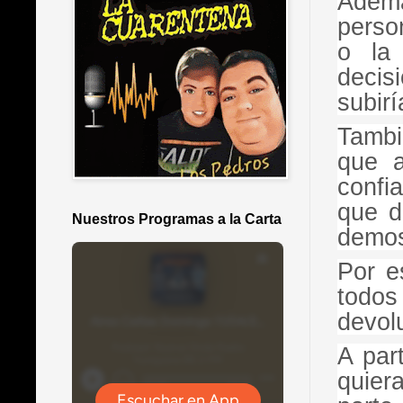
Ademá
perso
o la
decis
subir
Tambi
que a
confi
que d
Nuestros Programas a la Carta
demos
Por e
todos
devolu
A par
quier