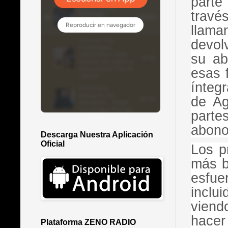
parte
trav
llama
devol
su ab
esas 
ínteg
de Ag
parte
abono
Descarga Nuestra Aplicación
Oficial
Los p
más b
esfue
inclu
viend
hace
Plataforma ZENO RADIO