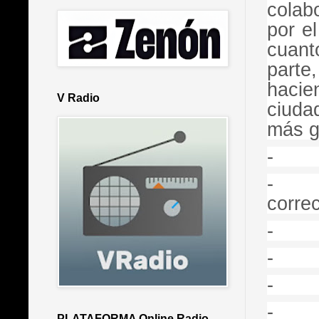
colab
por e
cuant
parte
hacie
V Radio
ciuda
más g
corre
PLATAFORMA Online Radio