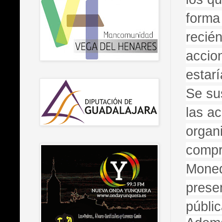
forma
recié
accio
estar
Se su
las a
organ
compr
Moned
prese
públi