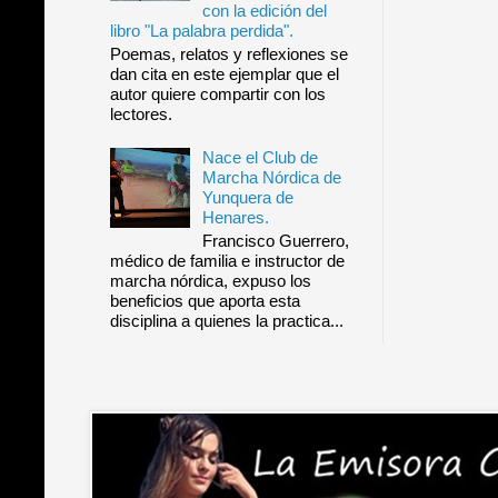
con la edición del
libro "La palabra perdida".
Poemas, relatos y reflexiones se
dan cita en este ejemplar que el
autor quiere compartir con los
lectores.
Nace el Club de
Marcha Nórdica de
Yunquera de
Henares.
Francisco Guerrero,
médico de familia e instructor de
marcha nórdica, expuso los
beneficios que aporta esta
disciplina a quienes la practica...