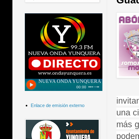
Guad
invit
Enlace de emisión externo
una c
más g
podem