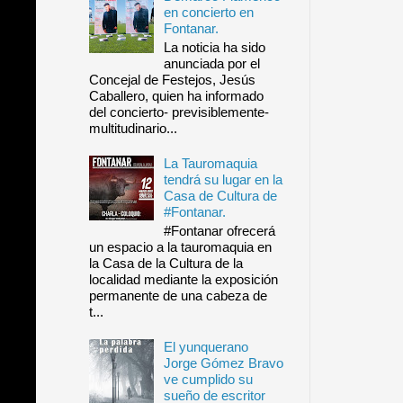
en concierto en
Fontanar.
La noticia ha sido
anunciada por el
Concejal de Festejos, Jesús
Caballero, quien ha informado
del concierto- previsiblemente-
multitudinario...
La Tauromaquia
tendrá su lugar en la
Casa de Cultura de
#Fontanar.
#Fontanar ofrecerá
un espacio a la tauromaquia en
la Casa de la Cultura de la
localidad mediante la exposición
permanente de una cabeza de
t...
El yunquerano
Jorge Gómez Bravo
ve cumplido su
sueño de escritor