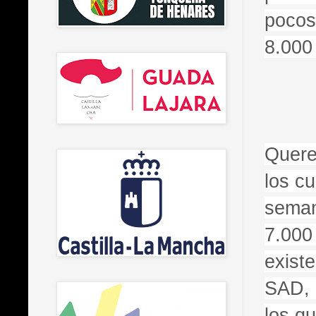
pocos
8.000
Quere
los c
seman
7.000
exist
SAD, 
los q