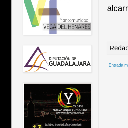
alcar
Redac
Entrada m