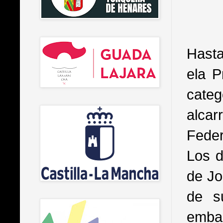
Hasta
ela P
cate
alca
Feder
Los d
de Jo
de su
embar