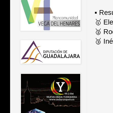
▪️ Res
🥇 El
🥈 Ro
🥉 In