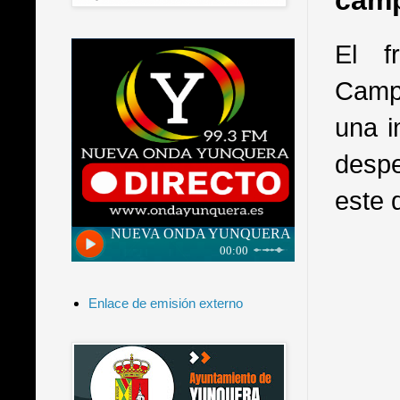
camp
El f
Campe
una i
despe
este 
Enlace de emisión externo