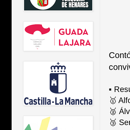
Contó
convi
▪️ Re
🥇 Al
🥈 Ál
🥉 Se