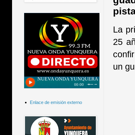
guad
pist
La pr
25 añ
confi
un gu
Enlace de emisión externo