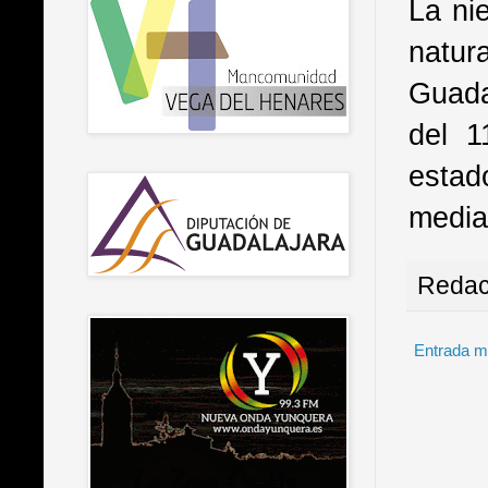
La ni
natur
Guada
del 1
estad
media
Redac
Entrada m