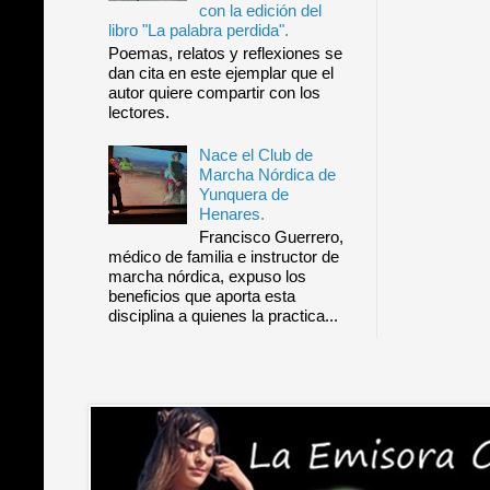
con la edición del
libro "La palabra perdida".
Poemas, relatos y reflexiones se
dan cita en este ejemplar que el
autor quiere compartir con los
lectores.
Nace el Club de
Marcha Nórdica de
Yunquera de
Henares.
Francisco Guerrero,
médico de familia e instructor de
marcha nórdica, expuso los
beneficios que aporta esta
disciplina a quienes la practica...