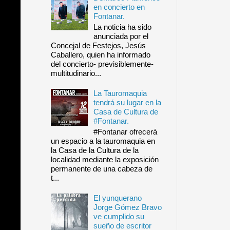
en concierto en
Fontanar.
La noticia ha sido
anunciada por el
Concejal de Festejos, Jesús
Caballero, quien ha informado
del concierto- previsiblemente-
multitudinario...
La Tauromaquia
tendrá su lugar en la
Casa de Cultura de
#Fontanar.
#Fontanar ofrecerá
un espacio a la tauromaquia en
la Casa de la Cultura de la
localidad mediante la exposición
permanente de una cabeza de
t...
El yunquerano
Jorge Gómez Bravo
ve cumplido su
sueño de escritor