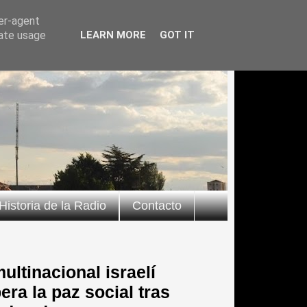
ser-agent
rate usage
LEARN MORE
GOT IT
Historia de la Radio
Contacto
ultinacional israelí
ra la paz social tras