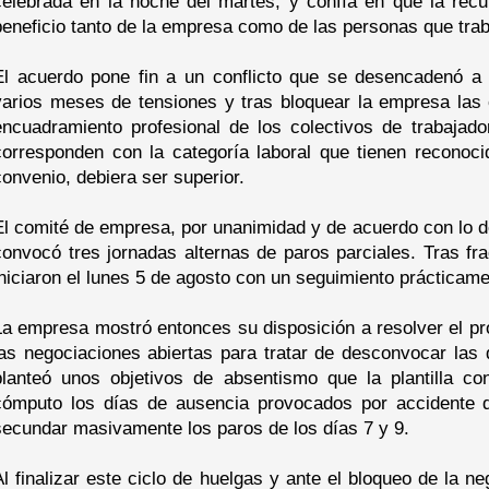
celebrada en la noche del martes, y confía en que la recu
beneficio tanto de la empresa como de las personas que traba
El acuerdo pone fin a un conflicto que se desencadenó a 
varios meses de tensiones y tras bloquear la empresa las 
encuadramiento profesional de los colectivos de trabajad
corresponden con la categoría laboral que tienen reconoc
convenio, debiera ser superior.
El comité de empresa, por unanimidad y de acuerdo con lo d
convocó tres jornadas alternas de paros parciales. Tras fr
iniciaron el lunes 5 de agosto con un seguimiento prácticam
La empresa mostró entonces su disposición a resolver el pro
las negociaciones abiertas para tratar de desconvocar las 
planteó unos objetivos de absentismo que la plantilla con
cómputo los días de ausencia provocados por accidente d
secundar masivamente los paros de los días 7 y 9.
Al finalizar este ciclo de huelgas y ante el bloqueo de la n