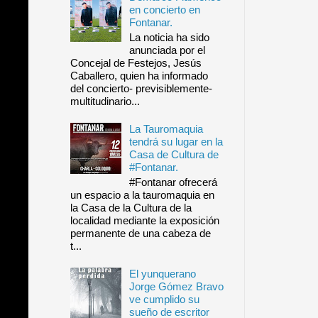
en concierto en
Fontanar.
La noticia ha sido
anunciada por el
Concejal de Festejos, Jesús
Caballero, quien ha informado
del concierto- previsiblemente-
multitudinario...
La Tauromaquia
tendrá su lugar en la
Casa de Cultura de
#Fontanar.
#Fontanar ofrecerá
un espacio a la tauromaquia en
la Casa de la Cultura de la
localidad mediante la exposición
permanente de una cabeza de
t...
El yunquerano
Jorge Gómez Bravo
ve cumplido su
sueño de escritor