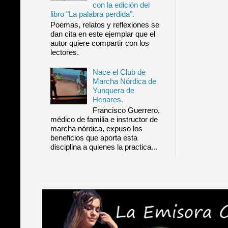
con la edición del
libro "La palabra perdida".
Poemas, relatos y reflexiones se
dan cita en este ejemplar que el
autor quiere compartir con los
lectores.
Nace el Club de
Marcha Nórdica de
Yunquera de
Henares.
Francisco Guerrero,
médico de familia e instructor de
marcha nórdica, expuso los
beneficios que aporta esta
disciplina a quienes la practica...