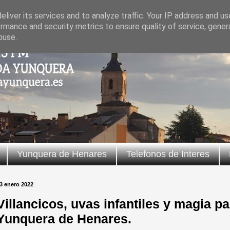
liver its services and to analyze traffic. Your IP address and u
rmance and security metrics to ensure quality of service, gene
buse.
Yunquera de Henares
Telefonos de Interes
3 enero 2022
Villancicos, uvas infantiles y magia p
Yunquera de Henares.