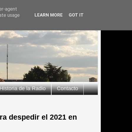
ser-agent
rate usage
LEARN MORE
GOT IT
Historia de la Radio
Contacto
ara despedir el 2021 en