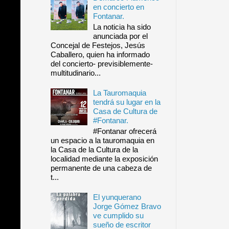
en concierto en
Fontanar.
La noticia ha sido
anunciada por el
Concejal de Festejos, Jesús
Caballero, quien ha informado
del concierto- previsiblemente-
multitudinario...
La Tauromaquia
tendrá su lugar en la
Casa de Cultura de
#Fontanar.
#Fontanar ofrecerá
un espacio a la tauromaquia en
la Casa de la Cultura de la
localidad mediante la exposición
permanente de una cabeza de
t...
El yunquerano
Jorge Gómez Bravo
ve cumplido su
sueño de escritor