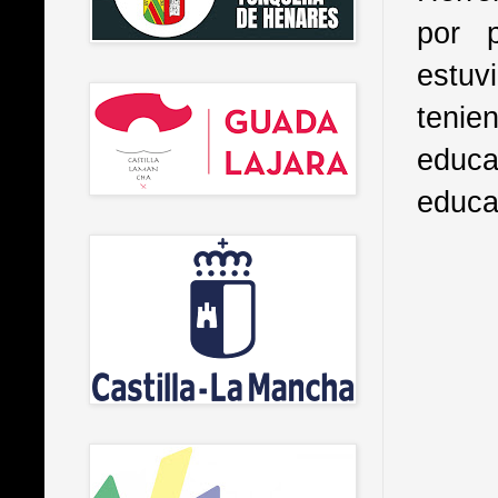
por 
estuv
tenie
educa
educa