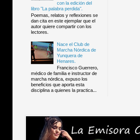
con la edición del
libro "La palabra perdida".
Poemas, relatos y reflexiones se
dan cita en este ejemplar que el
autor quiere compartir con los
lectores.
Nace el Club de
Marcha Nórdica de
Yunquera de
Henares.
Francisco Guerrero,
médico de familia e instructor de
marcha nórdica, expuso los
beneficios que aporta esta
disciplina a quienes la practica...