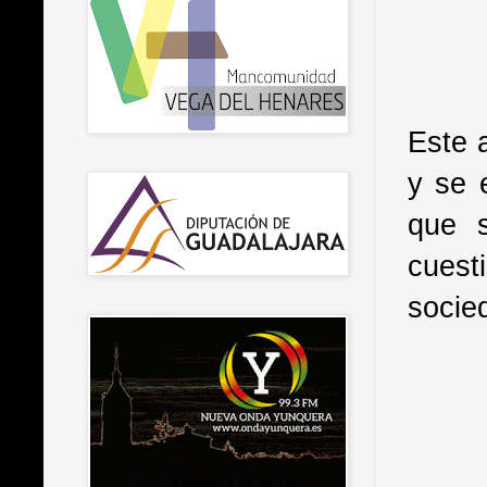
Este 
y se 
que s
cuest
socie