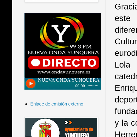
Graci
este 
difer
Cultu
eurod
Lola
cated
Enriq
depor
Enlace de emisión externo
funda
y la 
Herre