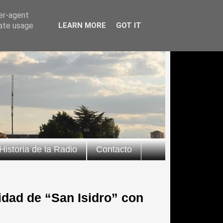
ser-agent
rate usage
LEARN MORE
GOT IT
Historia de la Radio
Contacto
idad de “San Isidro” con