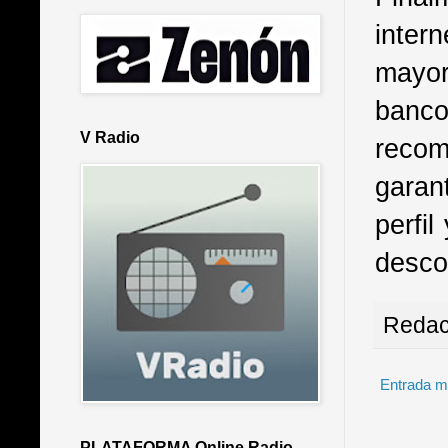
inter
mayor
banc
V Radio
reco
garan
perfi
descon
Redac
Entrada m
PLATAFORMA Online Radio