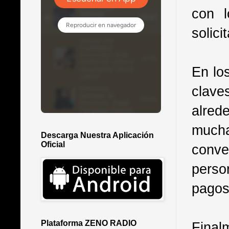
con l
solici
En lo
claves
alred
mucha
Descarga Nuestra Aplicación
Oficial
conve
perso
pagos
Plataforma ZENO RADIO
Final