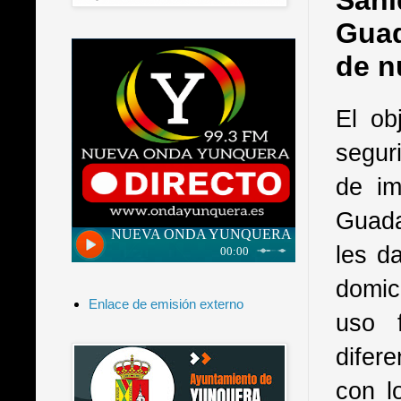
Sani
Guad
de n
El ob
segur
de im
Guada
les d
domic
Enlace de emisión externo
uso 
difer
con l