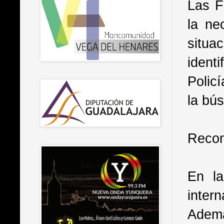
Las F
la ne
situa
ident
Polic
la bú
Recom
En la
inter
Ademá