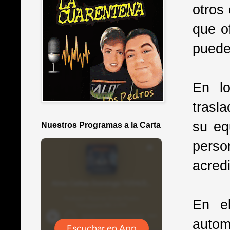
otros
que o
puede
En lo
trasl
su eq
Nuestros Programas a la Carta
pers
acred
En el
autom