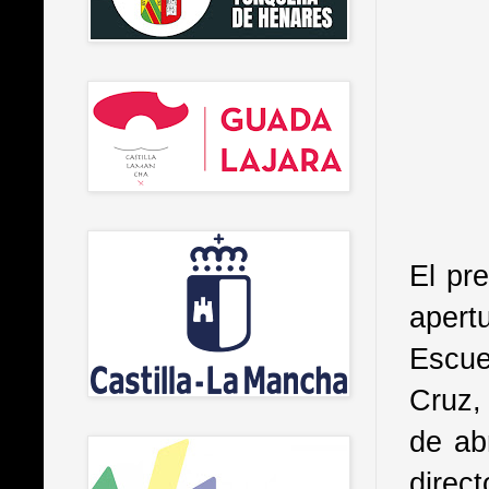
El pr
apert
Escue
Cruz,
de ab
direct