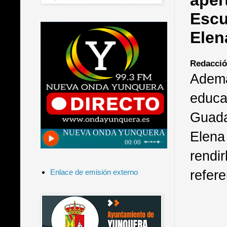
aper
Escu
Elen
Redacció
Ademá
educa
Guada
Elena
rendi
refere
Enlace de emisión externo