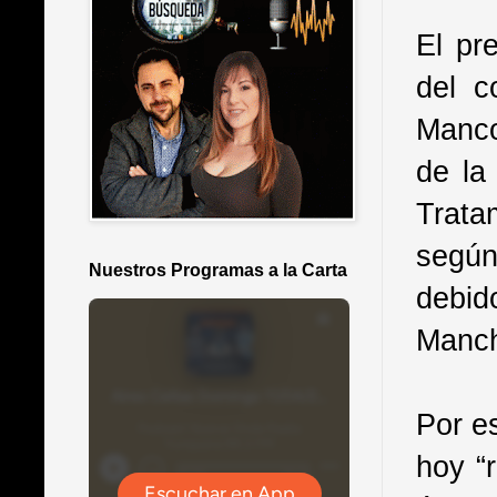
El pr
del c
Manco
de la
Trata
según
Nuestros Programas a la Carta
debid
Manc
Por e
hoy “