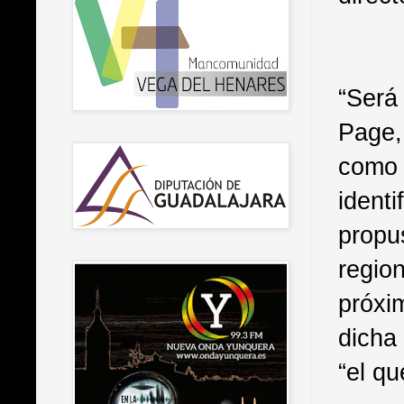
“Será
Page,
como 
ident
prop
region
próxi
dicha
“el qu