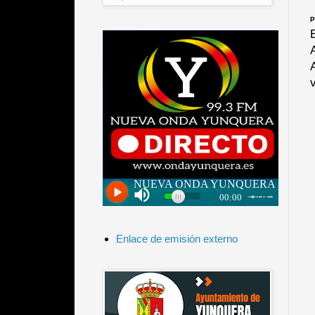
P
Enlace de emisión externo