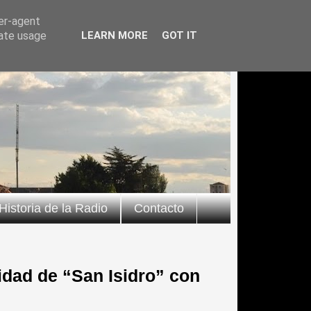
ser-agent
rate usage
LEARN MORE
GOT IT
Historia de la Radio
Contacto
idad de “San Isidro” con