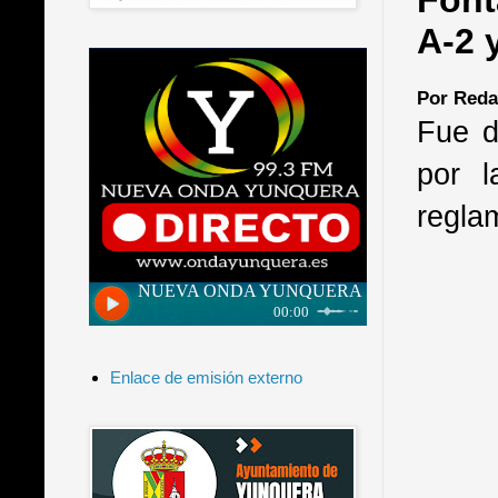
Font
A-2 
Por Reda
Fue d
por l
regla
Enlace de emisión externo