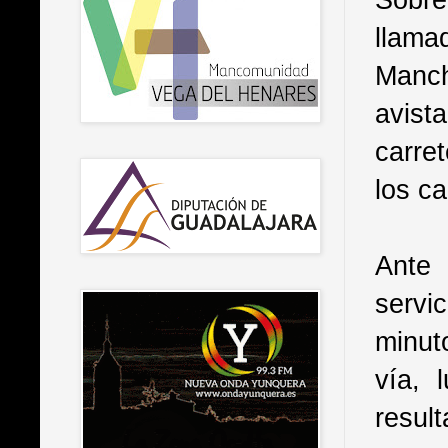
llama
Manc
avist
carre
los ca
Ante 
servic
minut
vía, 
result