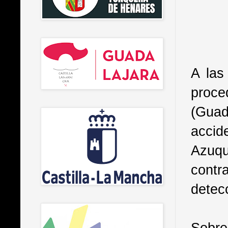
A las
proc
(Gua
accid
Azuqu
contra
detec
Sobre