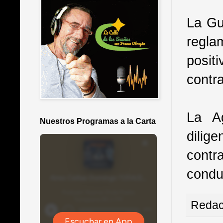
La Gu
regla
posit
contra
La Ag
Nuestros Programas a la Carta
dilig
contr
condu
Redac