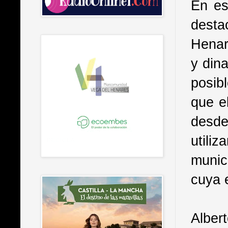
En es
dest
Henar
y din
posib
que e
desde
utili
munici
cuya e
Alber