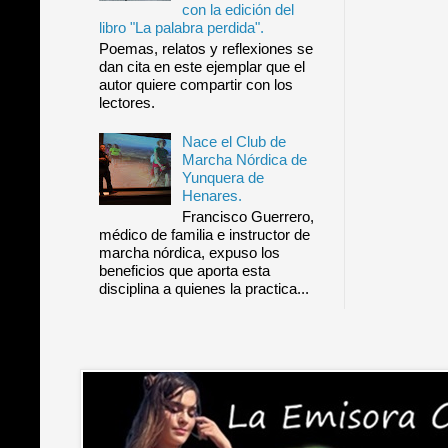
con la edición del
libro "La palabra perdida".
Poemas, relatos y reflexiones se
dan cita en este ejemplar que el
autor quiere compartir con los
lectores.
Nace el Club de
Marcha Nórdica de
Yunquera de
Henares.
Francisco Guerrero,
médico de familia e instructor de
marcha nórdica, expuso los
beneficios que aporta esta
disciplina a quienes la practica...