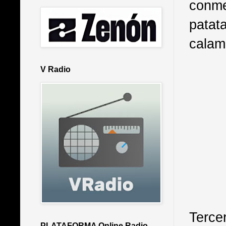
conme
patat
calam
V Radio
Terc
PLATAFORMA Online Radio