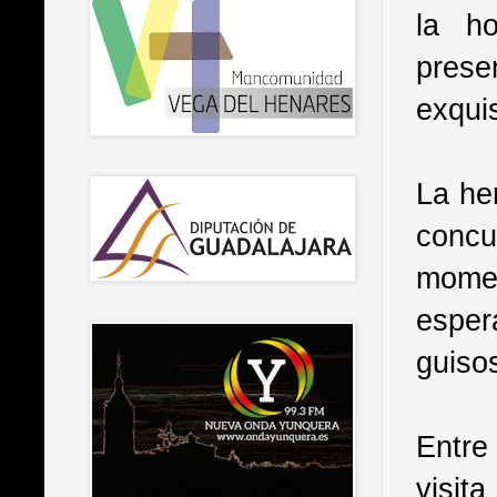
la h
pres
exquis
La he
concu
momen
esper
guisos
Entre
visit