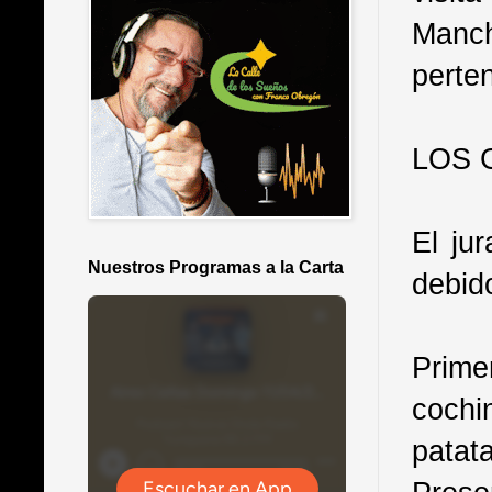
Manch
perte
LOS 
El ju
Nuestros Programas a la Carta
debido
Prim
cochi
patat