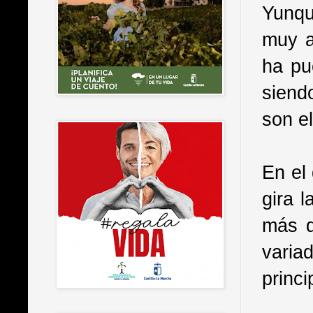
Yunqu
muy a
ha pu
siend
son el
En el
gira 
más d
varia
princi