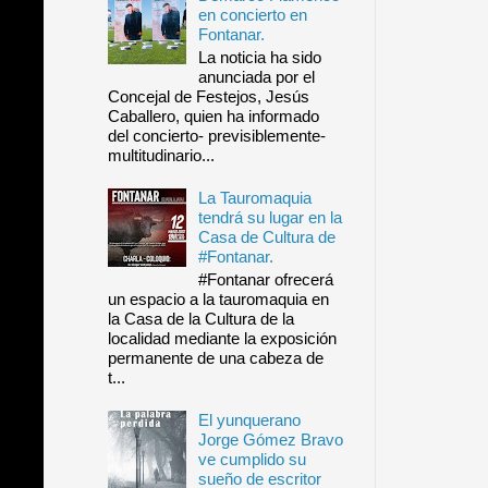
en concierto en
Fontanar.
La noticia ha sido
anunciada por el
Concejal de Festejos, Jesús
Caballero, quien ha informado
del concierto- previsiblemente-
multitudinario...
La Tauromaquia
tendrá su lugar en la
Casa de Cultura de
#Fontanar.
#Fontanar ofrecerá
un espacio a la tauromaquia en
la Casa de la Cultura de la
localidad mediante la exposición
permanente de una cabeza de
t...
El yunquerano
Jorge Gómez Bravo
ve cumplido su
sueño de escritor