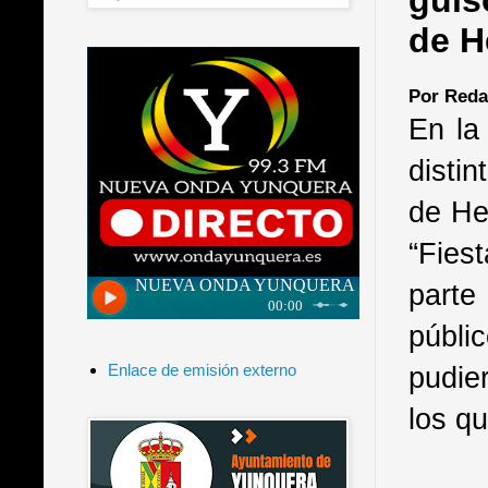
guis
de H
Por Reda
En la
disti
de He
“Fies
parte
públi
pudie
Enlace de emisión externo
los qu