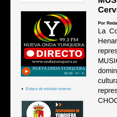
MUSI
Cerv
Por Reda
La Co
Henar
repr
MUSIC
domin
cultu
repr
Enlace de emisión externo
CHOCO