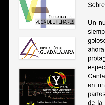
Sobre
Un nu
siem
golos
ahora
prota
espe
Canta
en un
parte
de la