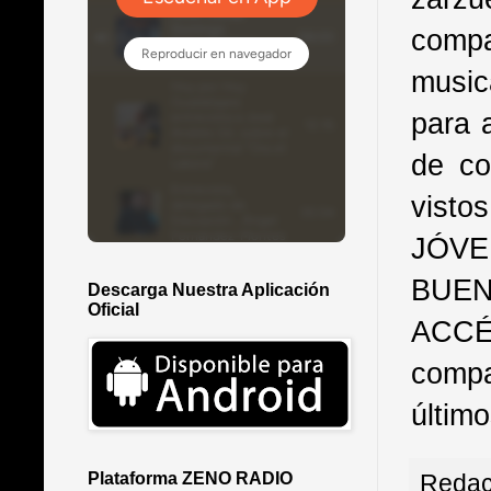
compa
music
para 
de co
visto
JÓV
BUEN
Descarga Nuestra Aplicación
Oficial
ACCÉ
compa
últim
Redac
Plataforma ZENO RADIO