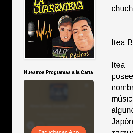
chuc
Itea B
Itea
Nuestros Programas a la Carta
posee
nombr
músic
algun
Japón
zarz