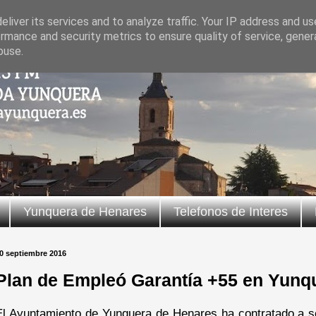
liver its services and to analyze traffic. Your IP address and u
rmance and security metrics to ensure quality of service, gene
buse.
Yunquera de Henares
Telefonos de Interes
0 septiembre 2016
Plan de Empleó Garantía +55 en Yunq
El Ayuntamiento de Yunquera de Henares ha contratado a se