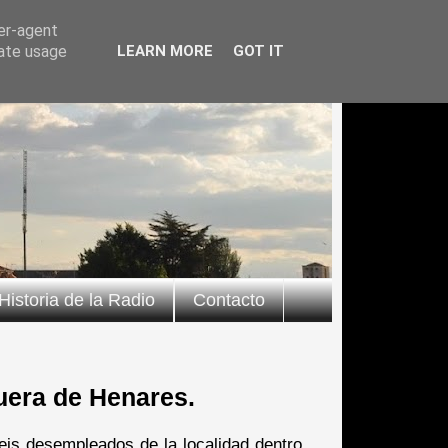
ser-agent
rate usage
LEARN MORE
GOT IT
Historia de la Radio
Contacto
uera de Henares.
is desempleados de la localidad dentro