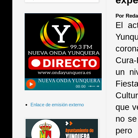
expe
Por Reda
El ac
Yunqu
coron
Cura-
un ni
Fiest
Cultu
Enlace de emisión externo
que v
no se
pero 