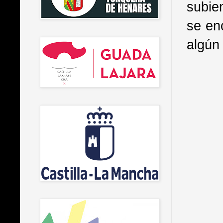
subie
se en
algún