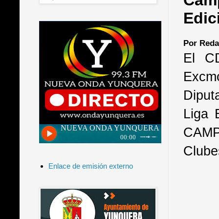
Camp
Edic
Por Reda
El C
Excmo
Diput
Liga 
CAMPI
Clube
Enlace de emisión externo