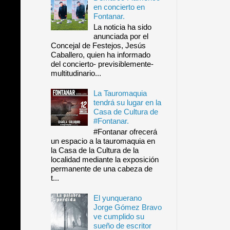
en concierto en
Fontanar.
La noticia ha sido
anunciada por el
Concejal de Festejos, Jesús
Caballero, quien ha informado
del concierto- previsiblemente-
multitudinario...
La Tauromaquia
tendrá su lugar en la
Casa de Cultura de
#Fontanar.
#Fontanar ofrecerá
un espacio a la tauromaquia en
la Casa de la Cultura de la
localidad mediante la exposición
permanente de una cabeza de
t...
El yunquerano
Jorge Gómez Bravo
ve cumplido su
sueño de escritor