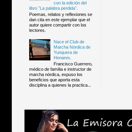
con la edición del
libro "La palabra perdida".
Poemas, relatos y reflexiones se
dan cita en este ejemplar que el
autor quiere compartir con los
lectores.
Nace el Club de
Marcha Nórdica de
Yunquera de
Henares.
Francisco Guerrero,
médico de familia e instructor de
marcha nórdica, expuso los
beneficios que aporta esta
disciplina a quienes la practica...