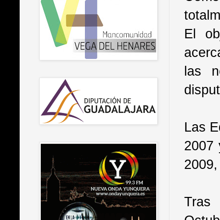
totalm
El ob
acerc
las n
dispu
Las E
2007 
2009,
Tras 