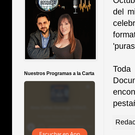
Octub
del m
celeb
forma
'pura
Toda
Nuestros Programas a la Carta
Docum
encon
pesta
Redac