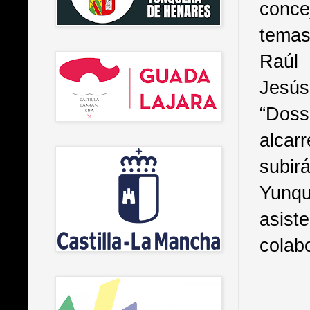
conce
temas
Raúl 
Jesús
“Doss
alcar
subi
Yunqu
asist
colab