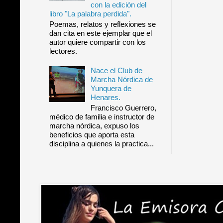
con la edición del
libro "La palabra perdida".
Poemas, relatos y reflexiones se
dan cita en este ejemplar que el
autor quiere compartir con los
lectores.
Nace el Club de
Marcha Nórdica de
Yunquera de
Henares.
Francisco Guerrero,
médico de familia e instructor de
marcha nórdica, expuso los
beneficios que aporta esta
disciplina a quienes la practica...