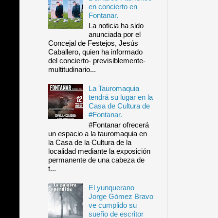
en concierto en
Fontanar.
La noticia ha sido
anunciada por el
Concejal de Festejos, Jesús
Caballero, quien ha informado
del concierto- previsiblemente-
multitudinario...
La Tauromaquia
tendrá su lugar en la
Casa de Cultura de
#Fontanar.
#Fontanar ofrecerá
un espacio a la tauromaquia en
la Casa de la Cultura de la
localidad mediante la exposición
permanente de una cabeza de
t...
El yunquerano
Jorge Gómez Bravo
ve cumplido su
sueño de escritor