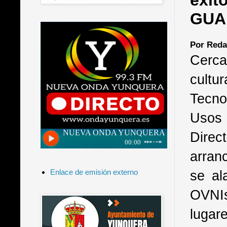
éxit
GUA
Por Reda
Cerca
cultu
Tecno
Usos 
Direc
arran
se al
Enlace de emisión externo
OVNIs
lugar