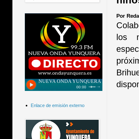
niño
Por Reda
Colab
los 
espe
próx
Brihu
dispon
Enlace de emisión externo