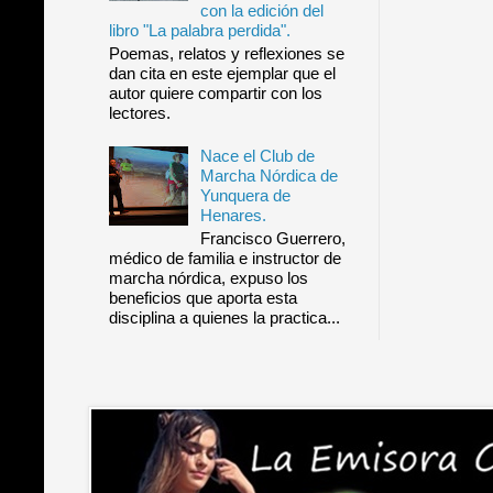
con la edición del
libro "La palabra perdida".
Poemas, relatos y reflexiones se
dan cita en este ejemplar que el
autor quiere compartir con los
lectores.
Nace el Club de
Marcha Nórdica de
Yunquera de
Henares.
Francisco Guerrero,
médico de familia e instructor de
marcha nórdica, expuso los
beneficios que aporta esta
disciplina a quienes la practica...