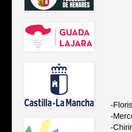
-Flor
-Merc
-Chir