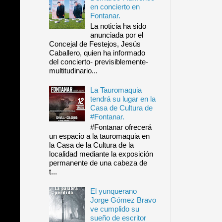
en concierto en
Fontanar.
La noticia ha sido
anunciada por el
Concejal de Festejos, Jesús
Caballero, quien ha informado
del concierto- previsiblemente-
multitudinario...
La Tauromaquia
tendrá su lugar en la
Casa de Cultura de
#Fontanar.
#Fontanar ofrecerá
un espacio a la tauromaquia en
la Casa de la Cultura de la
localidad mediante la exposición
permanente de una cabeza de
t...
El yunquerano
Jorge Gómez Bravo
ve cumplido su
sueño de escritor