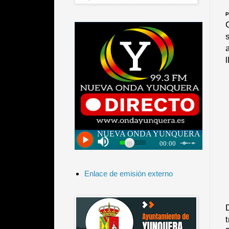
P
Enlace de emisión externo