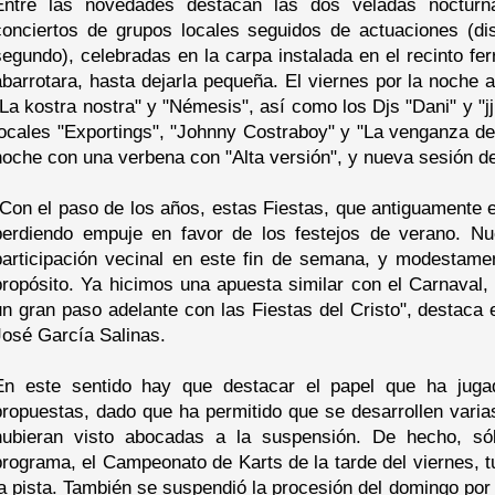
Entre las novedades destacan las dos veladas noctur
conciertos de grupos locales seguidos de actuaciones (dis
segundo), celebradas en la carpa instalada en el recinto ferr
abarrotara, hasta dejarla pequeña. El viernes por la noche a
"La kostra nostra" y "Némesis", así como los Djs "Dani" y "jj
locales "Exportings", "Johnny Costraboy" y "La venganza de
noche con una verbena con "Alta versión", y nueva sesión de
"Con el paso de los años, estas Fiestas, que antiguamente 
perdiendo empuje en favor de los festejos de verano. Nue
participación vecinal en este fin de semana, y modestam
propósito. Ya hicimos una apuesta similar con el Carnaval
un gran paso adelante con las Fiestas del Cristo", destaca e
José García Salinas.
En este sentido hay que destacar el papel que ha jugad
propuestas, dado que ha permitido que se desarrollen varias
hubieran visto abocadas a la suspensión. De hecho, só
programa, el Campeonato de Karts de la tarde del viernes, 
la pista. También se suspendió la procesión del domingo por 