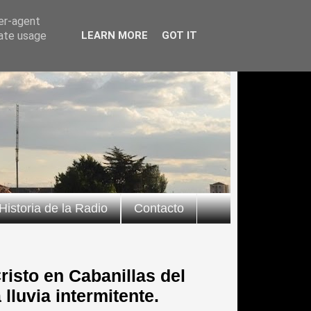
ser-agent
rate usage
LEARN MORE
GOT IT
Historia de la Radio
Contacto
risto en Cabanillas del
lluvia intermitente.