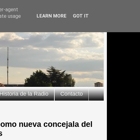
ser-agent
rate usage
LEARN MORE
GOT IT
Historia de la Radio
Contacto
como nueva concejala del
s