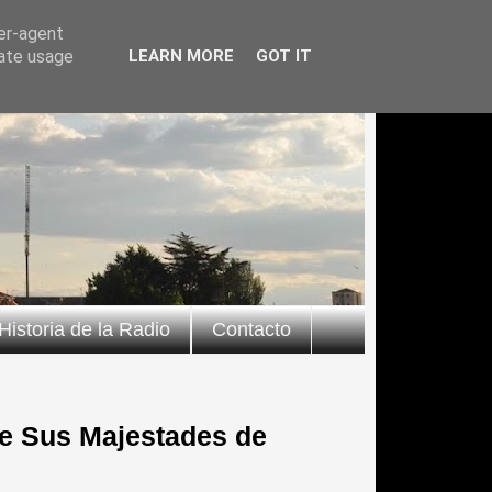
ser-agent
rate usage
LEARN MORE
GOT IT
Historia de la Radio
Contacto
de Sus Majestades de