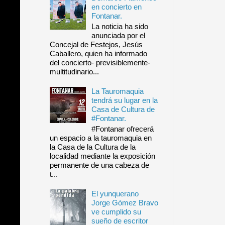
en concierto en
Fontanar.
La noticia ha sido
anunciada por el
Concejal de Festejos, Jesús
Caballero, quien ha informado
del concierto- previsiblemente-
multitudinario...
La Tauromaquia
tendrá su lugar en la
Casa de Cultura de
#Fontanar.
#Fontanar ofrecerá
un espacio a la tauromaquia en
la Casa de la Cultura de la
localidad mediante la exposición
permanente de una cabeza de
t...
El yunquerano
Jorge Gómez Bravo
ve cumplido su
sueño de escritor