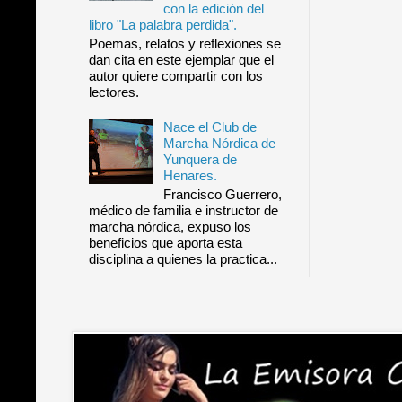
con la edición del
libro "La palabra perdida".
Poemas, relatos y reflexiones se
dan cita en este ejemplar que el
autor quiere compartir con los
lectores.
Nace el Club de
Marcha Nórdica de
Yunquera de
Henares.
Francisco Guerrero,
médico de familia e instructor de
marcha nórdica, expuso los
beneficios que aporta esta
disciplina a quienes la practica...