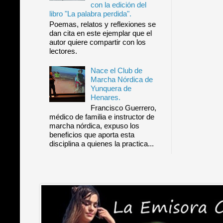
con la edición del
libro "La palabra perdida".
Poemas, relatos y reflexiones se
dan cita en este ejemplar que el
autor quiere compartir con los
lectores.
Nace el Club de
Marcha Nórdica de
Yunquera de
Henares.
Francisco Guerrero,
médico de familia e instructor de
marcha nórdica, expuso los
beneficios que aporta esta
disciplina a quienes la practica...