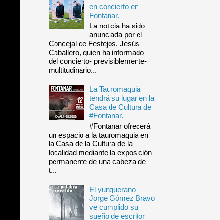
en concierto en
Fontanar.
La noticia ha sido
anunciada por el
Concejal de Festejos, Jesús
Caballero, quien ha informado
del concierto- previsiblemente-
multitudinario...
La Tauromaquia
tendrá su lugar en la
Casa de Cultura de
#Fontanar.
#Fontanar ofrecerá
un espacio a la tauromaquia en
la Casa de la Cultura de la
localidad mediante la exposición
permanente de una cabeza de
t...
El yunquerano
Jorge Gómez Bravo
ve cumplido su
sueño de escritor