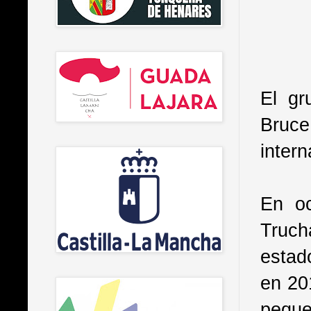
El gr
Bruce
intern
En oc
Truch
estad
en 20
peque