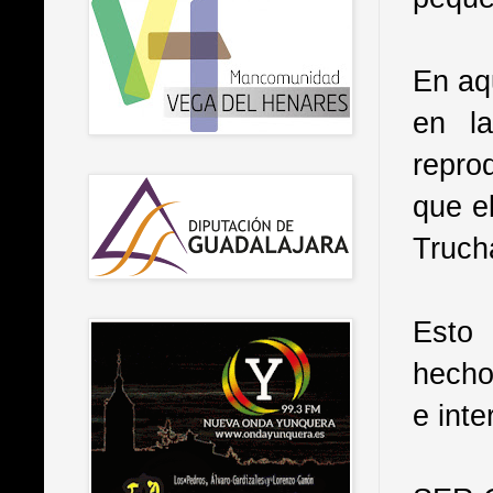
En aq
en l
repro
que e
Truch
Esto 
hecho
e inte