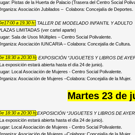
ugar: Pistas de la Huerta de Palacio (Trasera del Centro Social Poliva
rganiza: Asociación Jubilados – Colabora: Concejalía de Deportes.
De17:00 a 19.30 h:
TALLER DE MODELADO INFANTIL Y ADULTO
PLAZAS LIMITADAS (ver cartel aparte)
ugar: Sala de Usos Múltiples – Centro Social Polivalente.
rganiza: Asociación IUNCARIA – Colabora: Concejalía de Cultura.
De 18:30 a 20:30 h
:
EXPOSICIÓN “JUGUETES Y LIBROS DE AYER
La exposición estará abierta hasta el día 24 de junio).
ugar: Local Asociación de Mujeres - Centro Social Polivalente.
rganiza: Asociación de Mujeres –Colabora: Concejalía de la Mujer.
Martes 23 de j
De 18:30 a 20:30 h
:
EXPOSICIÓN “JUGUETES Y LIBROS DE AYER 
La exposición estará abierta hasta el día 24 de junio).
ugar: Local Asociación de Mujeres - Centro Social Polivalente.
rganiza: Asociación de Mujeres –Colabora: Concejalía de la Mujer.