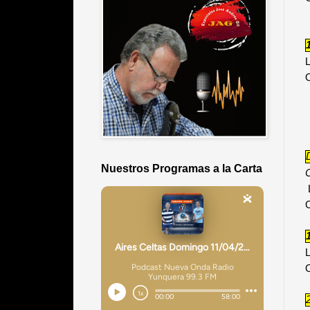
L
Nuestros Programas a la Carta
L
O
L