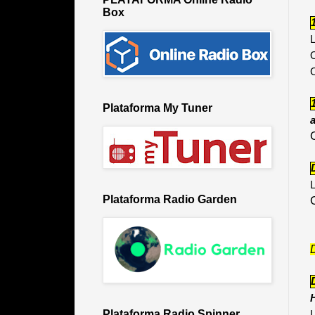
Box
L
O
Plataforma My Tuner
a
L
Plataforma Radio Garden
H
Plataforma Radio Spinner
L