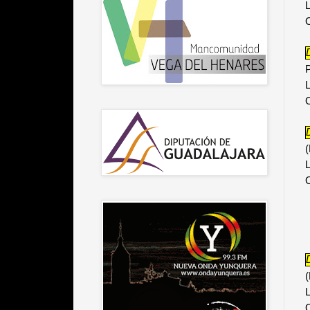
L
O
L
O
(
L
O
(
L
O