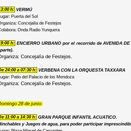
13:00 h:
VERMÚ
ugar: Puerta del Sol
rganiza: Concejalía de Festejos
Colabora: Onda Radio Yunquera
19:00 h:
ENCIERRO URBANO por el recorrido de AVENIDA DE M
parte).
Organiza: Concejalía de Festejos.
De 24:00 a 07:30 h:
VERBENA CON LA ORQUESTA TAXXARA
ugar: Patio del Palacio de los Mendoza
Organiza: Concejalía de Festejos.
Domingo 28 de junio:
De 11:00 a 14:30 h:
GRAN PARQUE INFANTIL ACUATICO.
inchables y Juegos de agua, para poder participar imprescindible
ugar: Plaza Miguel de Cervantes.