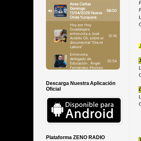
P
R
L
O
L
O
Descarga Nuestra Aplicación
Oficial
L
Plataforma ZENO RADIO