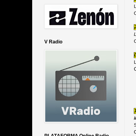
L
O
L
O
V Radio
L
S
O
PLATAFORMA Online Radio