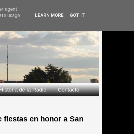
ser-agent
rate usage
LEARN MORE
GOT IT
Historia de la Radio
Contacto
 fiestas en honor a San