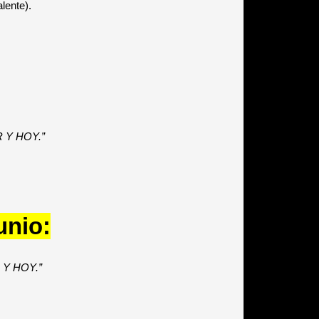
lente).
 Y HOY.”
unio:
Y HOY.”