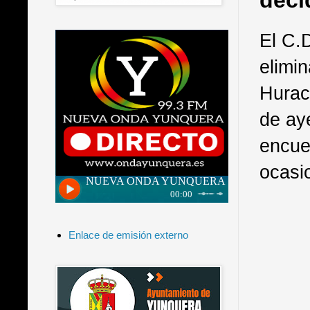
deci
El C.D
elimi
Hurac
de ay
encue
ocasi
Enlace de emisión externo