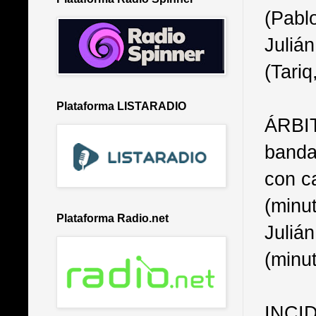
(Pablo
Julián
(Tariq
Plataforma LISTARADIO
ÁRBIT
banda
con ca
(minu
Plataforma Radio.net
Juliá
(minut
INCID