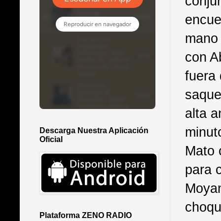
conju
encue
mano 
con A
fuera
saque
alta a
minut
Descarga Nuestra Aplicación
Oficial
Mato 
para 
Moyan
choqu
Plataforma ZENO RADIO