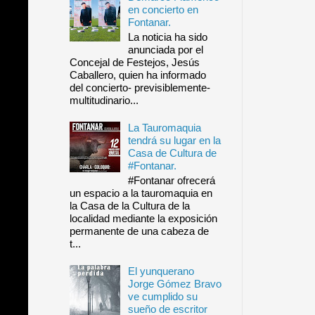
en concierto en
Fontanar.
La noticia ha sido
anunciada por el
Concejal de Festejos, Jesús
Caballero, quien ha informado
del concierto- previsiblemente-
multitudinario...
La Tauromaquia
tendrá su lugar en la
Casa de Cultura de
#Fontanar.
#Fontanar ofrecerá
un espacio a la tauromaquia en
la Casa de la Cultura de la
localidad mediante la exposición
permanente de una cabeza de
t...
El yunquerano
Jorge Gómez Bravo
ve cumplido su
sueño de escritor