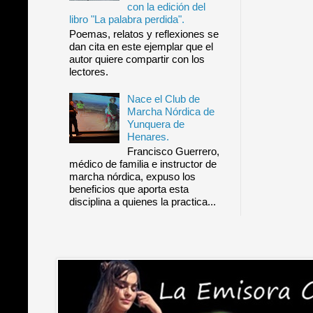
con la edición del
libro "La palabra perdida".
Poemas, relatos y reflexiones se
dan cita en este ejemplar que el
autor quiere compartir con los
lectores.
Nace el Club de
Marcha Nórdica de
Yunquera de
Henares.
Francisco Guerrero,
médico de familia e instructor de
marcha nórdica, expuso los
beneficios que aporta esta
disciplina a quienes la practica...