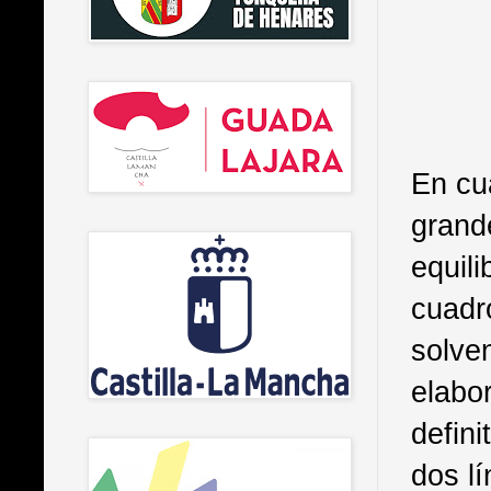
En cu
grand
equil
cuadr
solven
elabor
defini
dos l