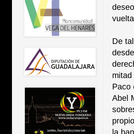
deseo
vuelta
De ta
desde
derech
mitad
Paco d
Abel M
sobre
propi
la ba