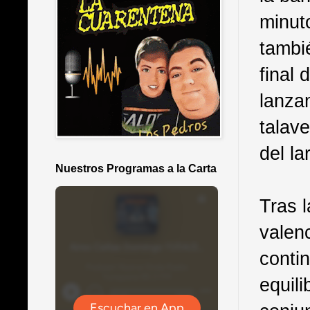
minut
tambi
final 
lanzam
talav
del la
Nuestros Programas a la Carta
Tras 
valen
conti
equil