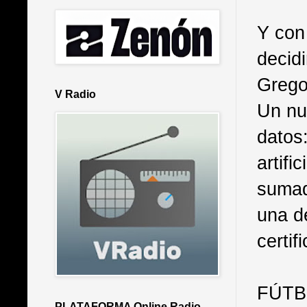
Y con 
decidi
Gregor
V Radio
Un nu
datos
artifi
sumad
una d
certif
FÚTB
PLATAFORMA Online Radio