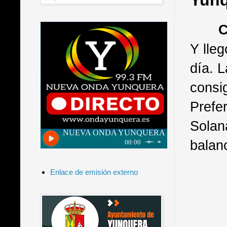
Yunq
C
Y lle
día. 
consig
Prefe
Solan
balanc
Enlace de emisión externo