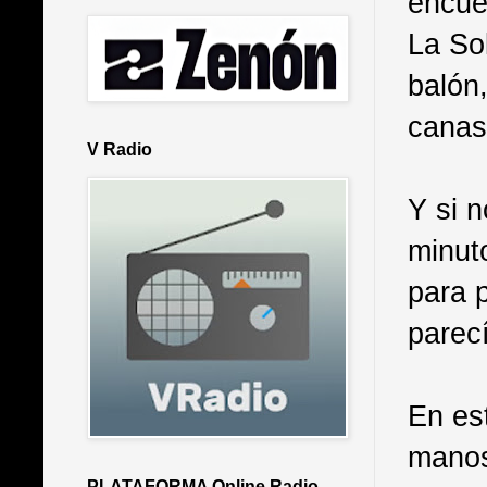
encue
La So
balón
canas
V Radio
Y si 
minut
para 
parec
En es
manos,
PLATAFORMA Online Radio