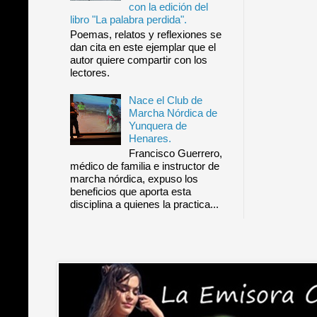
con la edición del
libro "La palabra perdida".
Poemas, relatos y reflexiones se
dan cita en este ejemplar que el
autor quiere compartir con los
lectores.
Nace el Club de
Marcha Nórdica de
Yunquera de
Henares.
Francisco Guerrero,
médico de familia e instructor de
marcha nórdica, expuso los
beneficios que aporta esta
disciplina a quienes la practica...