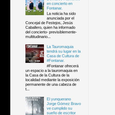
en concierto en
Fontanar.
La noticia ha sido
anunciada por el
Concejal de Festejos, Jesús
Caballero, quien ha informado
del concierto- previsiblemente-
multitudinario...
La Tauromaquia
tendrá su lugar en la
Casa de Cultura de
#Fontanar.
#Fontanar ofrecerá
un espacio a la tauromaquia en
la Casa de la Cultura de la
localidad mediante la exposición
permanente de una cabeza de
t...
El yunquerano
Jorge Gómez Bravo
ve cumplido su
sueño de escritor