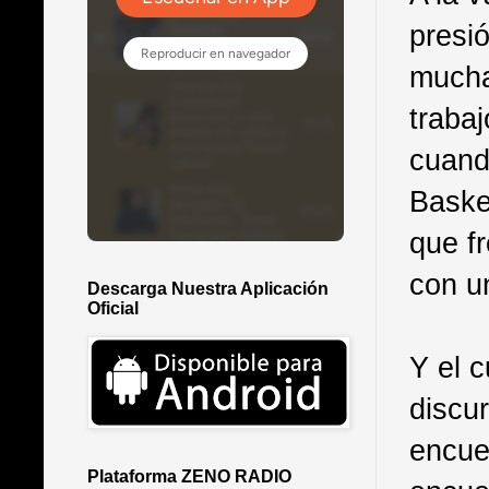
presi
mucha
trabaj
cuand
Baske
que f
con un
Descarga Nuestra Aplicación
Oficial
Y el c
discu
encue
Plataforma ZENO RADIO