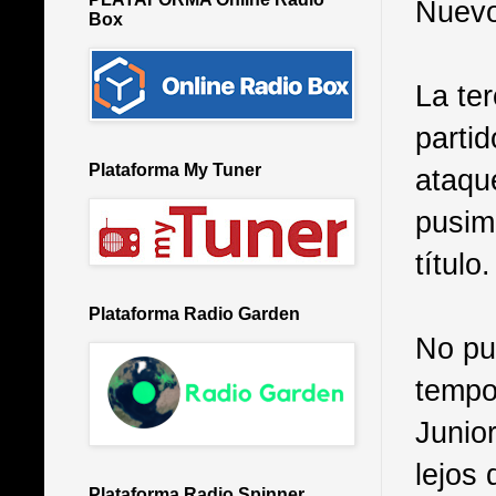
Nuevo
Box
La ter
parti
Plataforma My Tuner
ataqu
pusim
título.
Plataforma Radio Garden
No pu
tempo
Junio
lejos 
Plataforma Radio Spinner