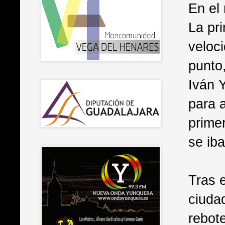
En el 
La pr
veloci
punto
Iván 
para a
prime
se iba
Tras e
ciuda
rebot