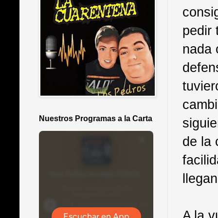
consig
pedir
nada 
defen
tuvie
cambi
Nuestros Programas a la Carta
sigui
de la 
facili
llega
A la 