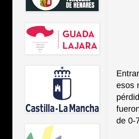
Entrar
esos 
pérdi
fuero
de 0-7