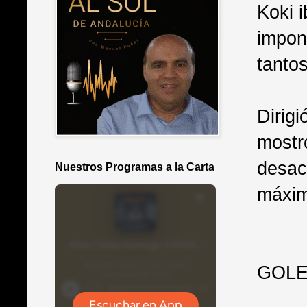
Koki i
impon
tantos
Dirigi
mostr
desac
Nuestros Programas a la Carta
máxim
GOL