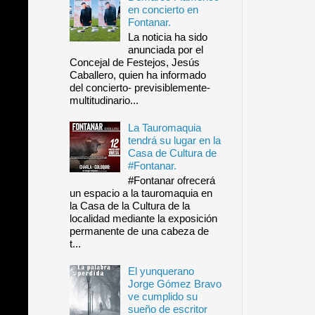
en concierto en
Fontanar.
La noticia ha sido
anunciada por el
Concejal de Festejos, Jesús
Caballero, quien ha informado
del concierto- previsiblemente-
multitudinario...
La Tauromaquia
tendrá su lugar en la
Casa de Cultura de
#Fontanar.
#Fontanar ofrecerá
un espacio a la tauromaquia en
la Casa de la Cultura de la
localidad mediante la exposición
permanente de una cabeza de
t...
El yunquerano
Jorge Gómez Bravo
ve cumplido su
sueño de escritor