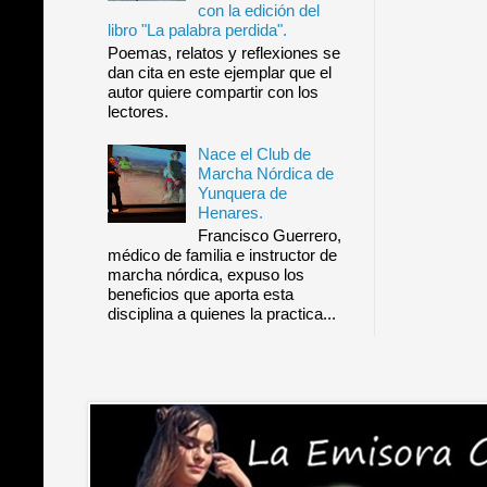
con la edición del
libro "La palabra perdida".
Poemas, relatos y reflexiones se
dan cita en este ejemplar que el
autor quiere compartir con los
lectores.
Nace el Club de
Marcha Nórdica de
Yunquera de
Henares.
Francisco Guerrero,
médico de familia e instructor de
marcha nórdica, expuso los
beneficios que aporta esta
disciplina a quienes la practica...