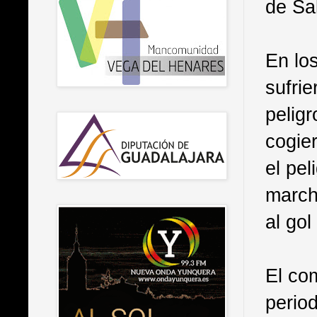
de Sal
En lo
sufrie
pelig
cogier
el pel
march
al gol
El co
period