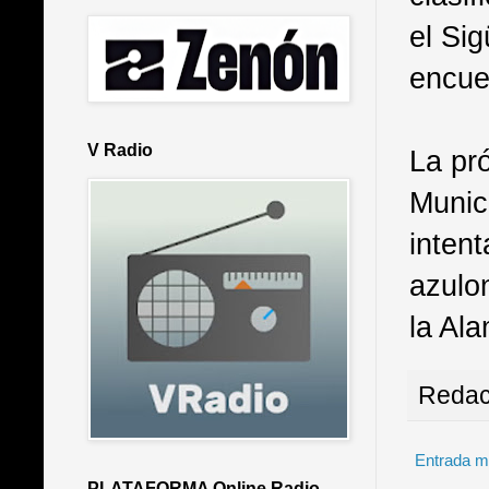
el Sig
encue
V Radio
La pró
Munic
inten
azulo
la Al
Redac
Entrada m
PLATAFORMA Online Radio