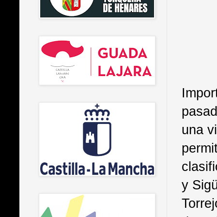
Impor
pasada
una vi
permi
clasi
y Sig
Torre