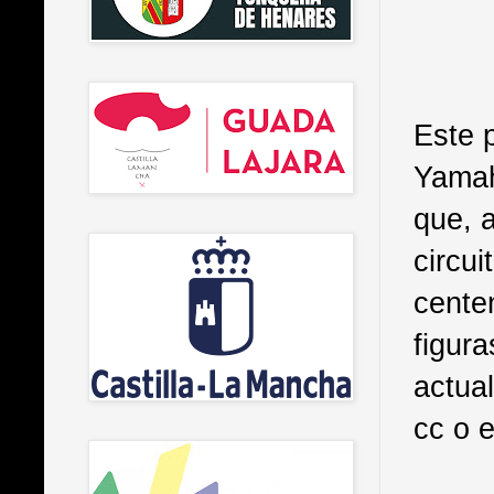
Este 
Yamah
que, 
circu
centen
figur
actua
cc o 