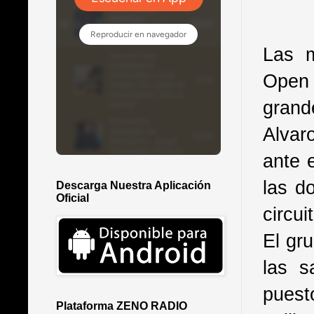
Las m
Open 
grand
Alvar
ante 
las d
Descarga Nuestra Aplicación
Oficial
circu
El gr
las s
puest
Plataforma ZENO RADIO