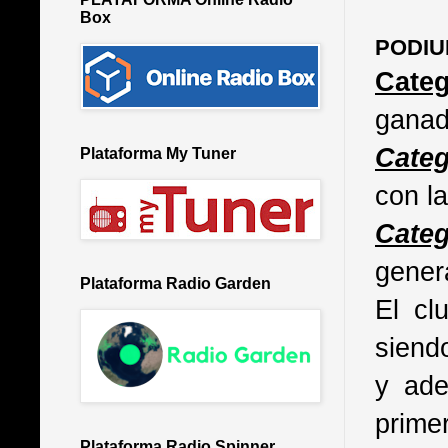
Box
PODI
Cate
ganado
Categ
Plataforma My Tuner
con l
Categ
genera
Plataforma Radio Garden
El cl
siend
y ade
prime
Plataforma Radio Spinner