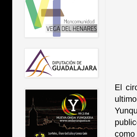
El cir
ultim
Yunqu
publi
como 