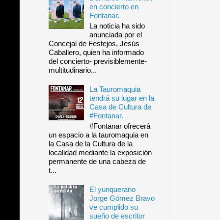
en concierto en
Fontanar.
La noticia ha sido
anunciada por el
Concejal de Festejos, Jesús
Caballero, quien ha informado
del concierto- previsiblemente-
multitudinario...
La Tauromaquia
tendrá su lugar en la
Casa de Cultura de
#Fontanar.
#Fontanar ofrecerá
un espacio a la tauromaquia en
la Casa de la Cultura de la
localidad mediante la exposición
permanente de una cabeza de
t...
El yunquerano
Jorge Gómez Bravo
ve cumplido su
sueño de escritor