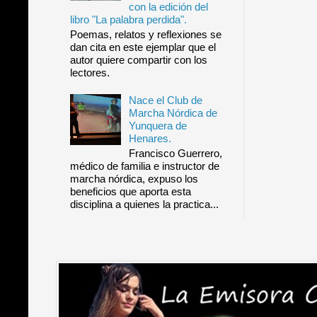
con la edición del
libro "La palabra perdida".
Poemas, relatos y reflexiones se
dan cita en este ejemplar que el
autor quiere compartir con los
lectores.
Nace el Club de
Marcha Nórdica de
Yunquera de
Henares.
Francisco Guerrero,
médico de familia e instructor de
marcha nórdica, expuso los
beneficios que aporta esta
disciplina a quienes la practica...