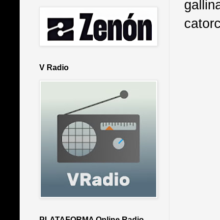
galli
cator
V Radio
PLATAFORMA Online Radio